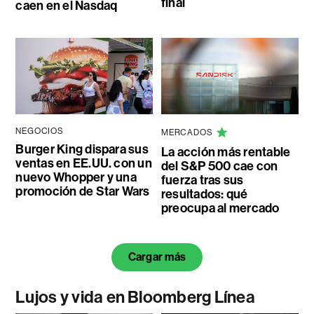
final
caen en el Nasdaq
NEGOCIOS
MERCADOS
Burger King dispara sus
La acción más rentable
ventas en EE.UU. con un
del S&P 500 cae con
nuevo Whopper y una
fuerza tras sus
promoción de Star Wars
resultados: qué
preocupa al mercado
Cargar más
Lujos y vida en Bloomberg Línea