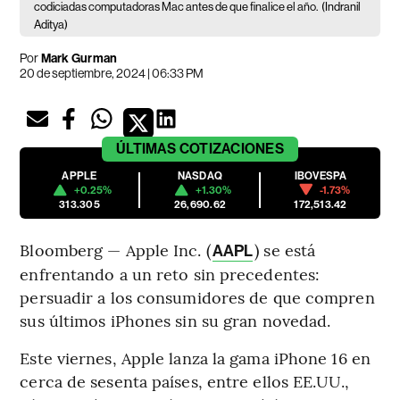
codiciadas computadoras Mac antes de que finalice el año.
(Indranil
Aditya)
Por
Mark Gurman
20 de septiembre, 2024 | 06:33 PM
ÚLTIMAS
COTIZACIONES
APPLE
NASDAQ
IBOVESPA
+0.25%
+1.30%
-1.73%
313.305
26,690.62
172,513.42
Bloomberg — Apple Inc. (
) se está
AAPL
enfrentando a un reto sin precedentes:
persuadir a los consumidores de que compren
sus últimos iPhones sin su gran novedad.
Este viernes, Apple lanza la gama iPhone 16 en
cerca de sesenta países, entre ellos EE.UU.,