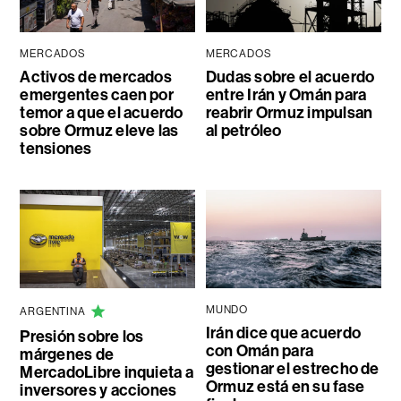
MERCADOS
MERCADOS
Activos de mercados
Dudas sobre el acuerdo
emergentes caen por
entre Irán y Omán para
temor a que el acuerdo
reabrir Ormuz impulsan
sobre Ormuz eleve las
al petróleo
tensiones
MUNDO
ARGENTINA
Irán dice que acuerdo
Presión sobre los
con Omán para
márgenes de
gestionar el estrecho de
MercadoLibre inquieta a
Ormuz está en su fase
inversores y acciones