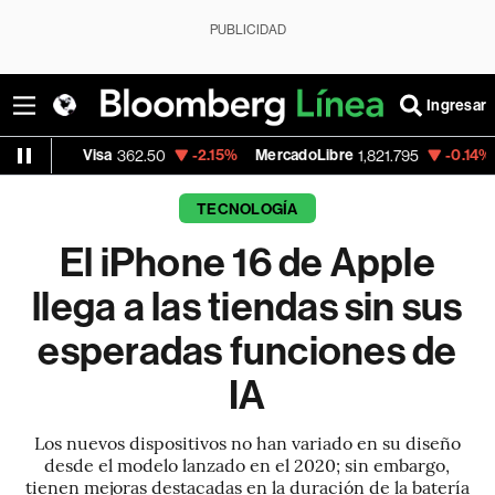
PUBLICIDAD
Ingresar
a
-2.15%
MercadoLibre
-0.14%
Banco de Bog
362.50
1,821.795
TECNOLOGÍA
El iPhone 16 de Apple
llega a las tiendas sin sus
esperadas funciones de
IA
Los nuevos dispositivos no han variado en su diseño
desde el modelo lanzado en el 2020; sin embargo,
tienen mejoras destacadas en la duración de la batería