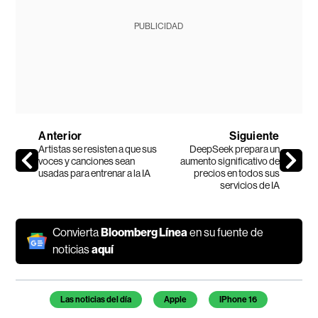
PUBLICIDAD
Anterior
Siguiente
Artistas se resisten a que sus
DeepSeek prepara un
voces y canciones sean
aumento significativo de
usadas para entrenar a la IA
precios en todos sus
servicios de IA
Convierta
Bloomberg Línea
en su fuente de
noticias
aquí
Temas de este artículo
Las noticias del día
Apple
IPhone 16