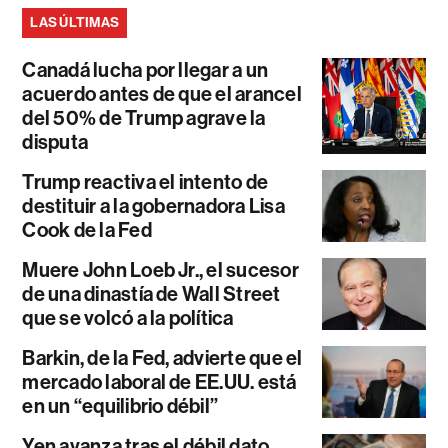
LAS ÚLTIMAS
Canadá lucha por llegar a un
acuerdo antes de que el arancel
del 50% de Trump agrave la
disputa
Trump reactiva el intento de
destituir a la gobernadora Lisa
Cook de la Fed
Muere John Loeb Jr., el sucesor
de una dinastía de Wall Street
que se volcó a la política
Barkin, de la Fed, advierte que el
mercado laboral de EE.UU. está
en un “equilibrio débil”
Yen avanza tras el débil dato