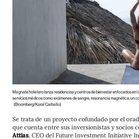
Magnate hotelero lanza residencias y centros de bienestar enfocados en l
servicios médicos como exámenes de sangre, resonancia magnética, un co
(Bloomberg/Koral Carballo)
Se trata de un proyecto cofundado por el orad
que cuenta entre sus inversionistas y socios 
Attias
, CEO del Future Investment Initiative In