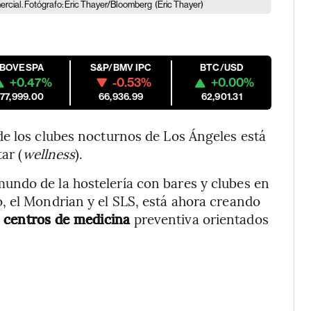
rcial. Fotógrafo: Eric Thayer/Bloomberg
(Eric Thayer)
IBOVESPA
S&P/BMV IPC
BTC/USD
+0.47%
-0.53%
+0.00%
177,999.00
66,936.99
62,901.31
de los clubes nocturnos de Los Ángeles está
ar (
wellness
).
undo de la hostelería con bares y clubes en
, el Mondrian y el SLS, está ahora creando
y centros de medicina
preventiva orientados