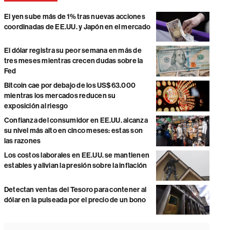
El yen sube más de 1% tras nuevas acciones
coordinadas de EE.UU. y Japón en el mercado
El dólar registra su peor semana en más de
tres meses mientras crecen dudas sobre la
Fed
Bitcoin cae por debajo de los US$63.000
mientras los mercados reducen su
exposición al riesgo
Confianza del consumidor en EE.UU. alcanza
su nivel más alto en cinco meses: estas son
las razones
Los costos laborales en EE.UU. se mantienen
estables y alivian la presión sobre la inflación
Detectan ventas del Tesoro para contener al
dólar en la pulseada por el precio de un bono