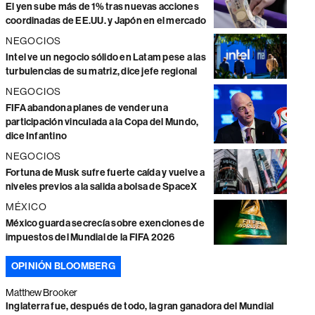
El yen sube más de 1% tras nuevas acciones
coordinadas de EE.UU. y Japón en el mercado
NEGOCIOS
Intel ve un negocio sólido en Latam pese a las
turbulencias de su matriz, dice jefe regional
NEGOCIOS
FIFA abandona planes de vender una
participación vinculada a la Copa del Mundo,
dice Infantino
NEGOCIOS
Fortuna de Musk sufre fuerte caída y vuelve a
niveles previos a la salida a bolsa de SpaceX
MÉXICO
México guarda secrecía sobre exenciones de
impuestos del Mundial de la FIFA 2026
OPINIÓN BLOOMBERG
Matthew Brooker
Inglaterra fue, después de todo, la gran ganadora del Mundial