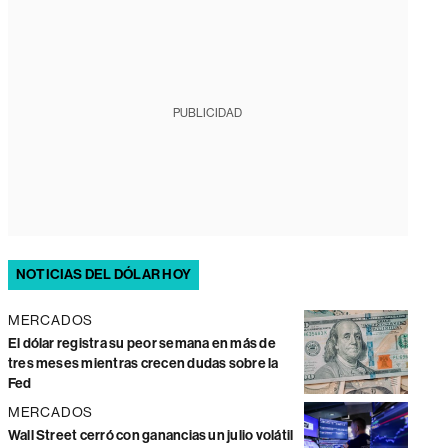
PUBLICIDAD
NOTICIAS DEL DÓLAR HOY
MERCADOS
El dólar registra su peor semana en más de
tres meses mientras crecen dudas sobre la
Fed
MERCADOS
Wall Street cerró con ganancias un julio volátil