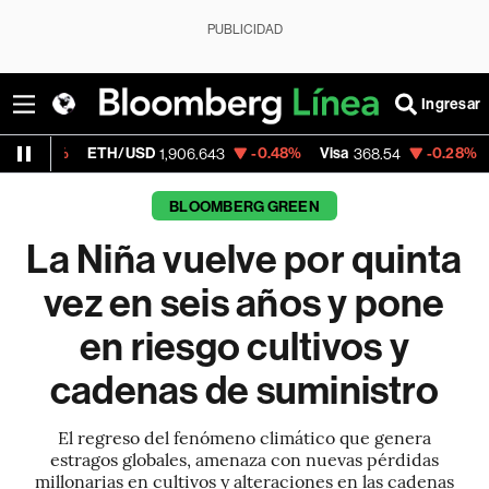
PUBLICIDAD
Ingresar
ETH/USD
-0.48%
Visa
-0.28%
MercadoLibr
1,906.643
368.54
BLOOMBERG GREEN
La Niña vuelve por quinta
vez en seis años y pone
en riesgo cultivos y
cadenas de suministro
El regreso del fenómeno climático que genera
estragos globales, amenaza con nuevas pérdidas
millonarias en cultivos y alteraciones en las cadenas