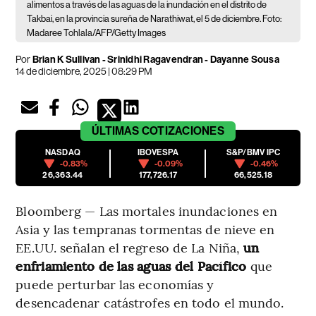
alimentos a través de las aguas de la inundación en el distrito de
Takbai, en la provincia sureña de Narathiwat, el 5 de diciembre. Foto:
Madaree Tohlala/AFP/Getty Images
Por
Brian K Sullivan - Srinidhi Ragavendran - Dayanne Sousa
14 de diciembre, 2025 | 08:29 PM
ÚLTIMAS
COTIZACIONES
NASDAQ
IBOVESPA
S&P/BMV IPC
-0.83%
-0.09%
-0.46%
26,363.44
177,726.17
66,525.18
Bloomberg — Las mortales inundaciones en
Asia y las tempranas tormentas de nieve en
EE.UU. señalan el regreso de La Niña,
un
enfriamiento de las aguas del Pacífico
que
puede perturbar las economías y
desencadenar catástrofes en todo el mundo.