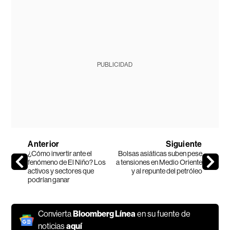
PUBLICIDAD
Anterior
Siguiente
¿Cómo invertir ante el
Bolsas asiáticas suben pese
fenómeno de El Niño? Los
a tensiones en Medio Oriente
activos y sectores que
y al repunte del petróleo
podrían ganar
Convierta
Bloomberg Línea
en su fuente de
noticias
aquí