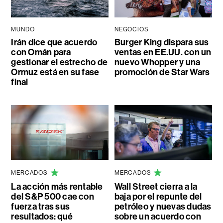
MUNDO
NEGOCIOS
Irán dice que acuerdo
Burger King dispara sus
con Omán para
ventas en EE.UU. con un
gestionar el estrecho de
nuevo Whopper y una
Ormuz está en su fase
promoción de Star Wars
final
MERCADOS
MERCADOS
La acción más rentable
Wall Street cierra a la
del S&P 500 cae con
baja por el repunte del
fuerza tras sus
petróleo y nuevas dudas
resultados: qué
sobre un acuerdo con