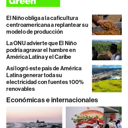
El Niño obliga a la caficultura
centroamericana a replantear su
modelo de producción
La ONU advierte que El Niño
podría agravar el hambre en
América Latina y el Caribe
Así logró este país de América
Latina generar toda su
electricidad con fuentes 100%
renovables
Económicas e internacionales