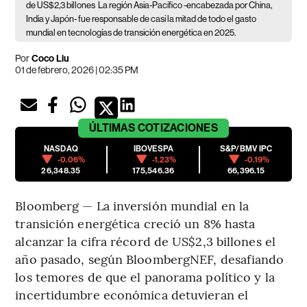
de US$2,3 billones
La región Asia-Pacífico -encabezada por China,
India y Japón- fue responsable de casi la mitad de todo el gasto
mundial en tecnologías de transición energética en 2025.
Por
Coco Liu
01 de febrero, 2026 | 02:35 PM
ÚLTIMAS
COTIZACIONES
NASDAQ
IBOVESPA
S&P/BMV IPC
-0.06%
-1.23%
-0.19%
26,348.35
175,546.36
66,396.15
Bloomberg — La inversión mundial en la
transición energética creció un 8% hasta
alcanzar la cifra récord de US$2,3 billones el
año pasado, según BloombergNEF, desafiando
los temores de que el panorama político y la
incertidumbre económica detuvieran el