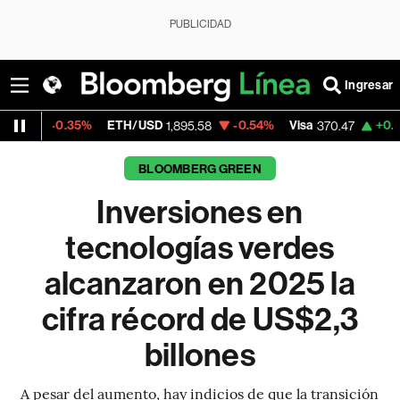
PUBLICIDAD
Ingresar
5%
ETH/USD
-0.54%
Visa
+0.52%
Mercado
1,895.58
370.47
BLOOMBERG GREEN
Inversiones en
tecnologías verdes
alcanzaron en 2025 la
cifra récord de US$2,3
billones
A pesar del aumento, hay indicios de que la transición