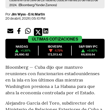
cubana en una calle de La Habana, Cuba, el martes 26 de marzo de
2024.
(Bloomberg/Yander Zamora)
Por
Jim Wyss - Eric Martin
20 de abril, 2026 | 05:10 PM
ÚLTIMAS
COTIZACIONES
NASDAQ
IBOVESPA
S&P/BMV IPC
+1.30%
-1.73%
+0.82%
26,690.62
172,513.42
66,938.64
Bloomberg — Cuba dijo que mantuvo
reuniones con funcionarios estadounidenses
en la isla en los últimos días mientras
Washington presiona a La Habana para que
abra la economía controlada por el Estado.
Alejandro García del Toro, subdirector del
Ministerio de Relaciones Exteriores de Cuba a