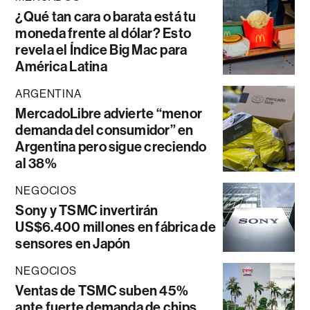
¿Qué tan cara o barata está tu
moneda frente al dólar? Esto
revela el Índice Big Mac para
América Latina
ARGENTINA
MercadoLibre advierte “menor
demanda del consumidor” en
Argentina pero sigue creciendo
al 38%
NEGOCIOS
Sony y TSMC invertirán
US$6.400 millones en fábrica de
sensores en Japón
NEGOCIOS
Ventas de TSMC suben 45%
ante fuerte demanda de chips