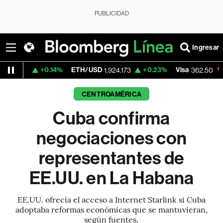
PUBLICIDAD
Ingresar
+0.14%
ETH/USD
+0.23%
Visa
-2.15%
Me
1,924.173
362.50
CENTROAMÉRICA
Cuba confirma
negociaciones con
representantes de
EE.UU. en La Habana
EE.UU. ofrecía el acceso a Internet Starlink si Cuba
adoptaba reformas económicas que se mantuvieran,
según fuentes.