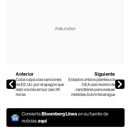
PUBLICIDAD
Anterior
Siguiente
Cuba culpa a las sanciones
Estados Unidos plantea a la
de EE.UU. por el apagón que
OEA una reunión de
dejó a la isla sin luz casi 36
cancilleres para evaluar
horas
medidas sobre Nicaragua
Convierta
Bloomberg Línea
en su fuente de
noticias
aquí