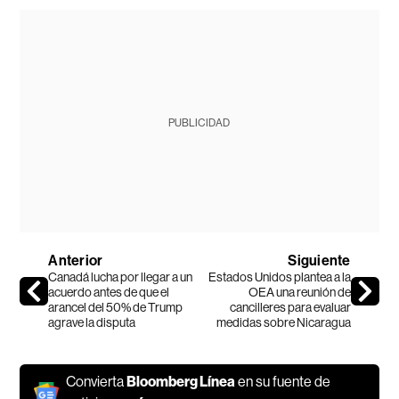
PUBLICIDAD
Anterior
Siguiente
Canadá lucha por llegar a un
Estados Unidos plantea a la
acuerdo antes de que el
OEA una reunión de
arancel del 50% de Trump
cancilleres para evaluar
agrave la disputa
medidas sobre Nicaragua
Convierta
Bloomberg Línea
en su fuente de