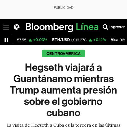
PUBLICIDAD
Ingresar
+0.03%
ETH/USD
+0.12%
Visa
-2.1
.55
1,916.378
362.50
CENTROAMÉRICA
Hegseth viajará a
Guantánamo mientras
Trump aumenta presión
sobre el gobierno
cubano
La visita de Hegseth a Cuba es la tercera en las últimas