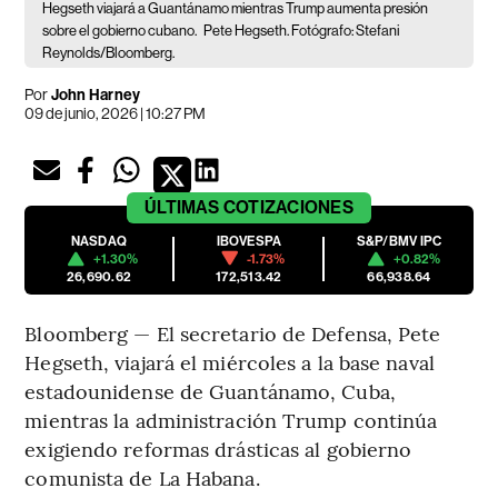
Hegseth viajará a Guantánamo mientras Trump aumenta presión
sobre el gobierno cubano.
Pete Hegseth. Fotógrafo: Stefani
Reynolds/Bloomberg.
Por
John Harney
09 de junio, 2026 | 10:27 PM
ÚLTIMAS
COTIZACIONES
NASDAQ
IBOVESPA
S&P/BMV IPC
+1.30%
-1.73%
+0.82%
26,690.62
172,513.42
66,938.64
Bloomberg — El secretario de Defensa, Pete
Hegseth, viajará el miércoles a la base naval
estadounidense de Guantánamo, Cuba,
mientras la administración Trump continúa
exigiendo reformas drásticas al gobierno
comunista de La Habana.