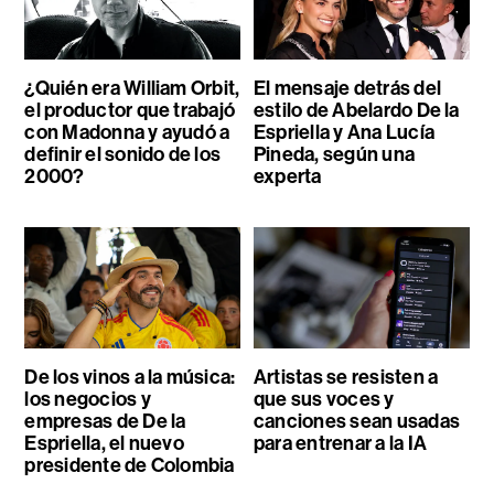
¿Quién era William Orbit,
El mensaje detrás del
el productor que trabajó
estilo de Abelardo De la
con Madonna y ayudó a
Espriella y Ana Lucía
definir el sonido de los
Pineda, según una
2000?
experta
De los vinos a la música:
Artistas se resisten a
los negocios y
que sus voces y
empresas de De la
canciones sean usadas
Espriella, el nuevo
para entrenar a la IA
presidente de Colombia