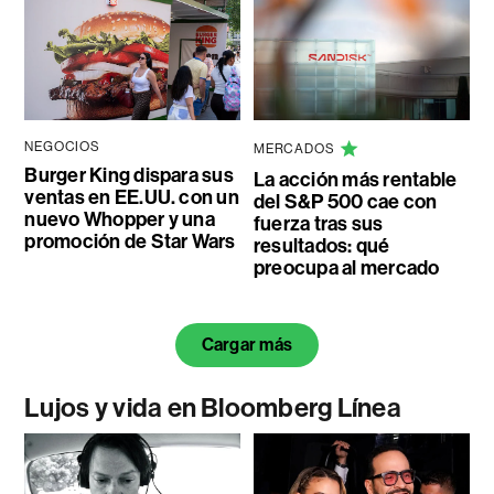
NEGOCIOS
MERCADOS
Burger King dispara sus
La acción más rentable
ventas en EE.UU. con un
del S&P 500 cae con
nuevo Whopper y una
fuerza tras sus
promoción de Star Wars
resultados: qué
preocupa al mercado
Cargar más
Lujos y vida en Bloomberg Línea