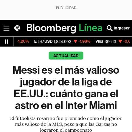
PUBLICIDAD
Ingresar
%
ETH/USD
-1.98%
Visa
-0.04%
MercadoL
1,844.603
366.13
ACTUALIDAD
Messi es el más valioso
jugador de la liga de
EE.UU.: cuánto gana el
astro en el Inter Miami
El futbolista rosarino fue premiado como el jugador
más valioso de la MLS, pese a que las Garzas no
lograron el campeonato