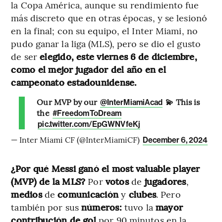
la Copa América, aunque su rendimiento fue
más discreto que en otras épocas, y se lesionó
en la final; con su equipo, el Inter Miami, no
pudo ganar la liga (MLS), pero se dio el gusto
de ser
elegido, este viernes 6 de diciembre,
como el mejor jugador del año en el
campeonato estadounidense.
Our MVP by our
💫 This is
@InterMiamiAcad
the
#FreedomToDream
pic.twitter.com/EpGWNVfeKj
— Inter Miami CF (@InterMiamiCF)
December 6, 2024
¿Por qué Messi ganó el most valuable player
(MVP) de la MLS?
Por
votos
de
jugadores
,
medios
de
comunicación
y
clubes
. Pero
también por sus
números:
tuvo la
mayor
contribución de gol
por 90 minutos en la