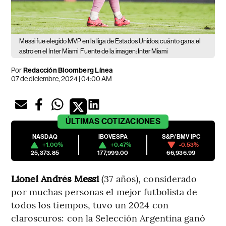
Messi fue elegido MVP en la liga de Estados Unidos: cuánto gana el
astro en el Inter Miami
Fuente de la imagen: Inter Miami
Por
Redacción Bloomberg Línea
07 de diciembre, 2024 | 04:00 AM
ÚLTIMAS
COTIZACIONES
NASDAQ
IBOVESPA
S&P/BMV IPC
+1.00%
+0.47%
-0.53%
25,373.85
177,999.00
66,936.99
Lionel Andrés Messi
(37 años), considerado
por muchas personas el mejor futbolista de
todos los tiempos, tuvo un 2024 con
claroscuros: con la Selección Argentina ganó