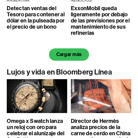
ARGENTINA
NEGOCIOS
Detectan ventas del
ExxonMobil queda
Tesoro para contener al
ligeramente por debajo
dólar en la pulseada por
de las previsiones por el
el precio de un bono
mantenimiento de sus
refinerías
Cargar más
Lujos y vida en Bloomberg Línea
Omega x Swatch lanza
Director de Hermès
un reloj con oro para
analiza precios de la
celebrar el alunizaje del
carne de cerdo en China