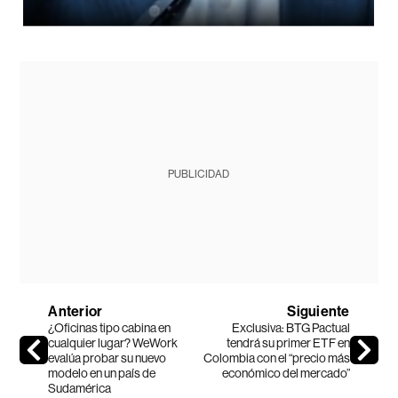
PUBLICIDAD
Anterior
Siguiente
¿Oficinas tipo cabina en
Exclusiva: BTG Pactual
cualquier lugar? WeWork
tendrá su primer ETF en
evalúa probar su nuevo
Colombia con el “precio más
modelo en un país de
económico del mercado”
Sudamérica