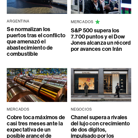
ARGENTINA
MERCADOS
Se normalizan los
S&P 500 supera los
puertos tras el conflicto
7.700 puntos y el Dow
que amenazó el
Jones alcanza un récord
abastecimiento de
por avances con Irán
combustible
MERCADOS
NEGOCIOS
Cobre toca máximos de
Chanel supera a rivales
casi tres meses ante la
del lujo con crecimiento
expectativa de un
de dos dígitos,
posible arancel de
impulsado por los