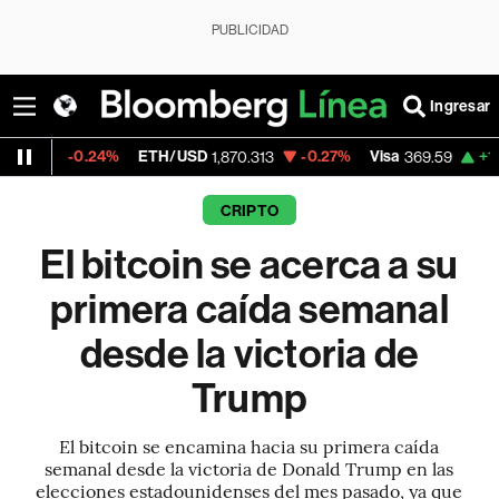
PUBLICIDAD
Ingresar
.24%
ETH/USD
-0.27%
Visa
+1.07%
Merca
1,870.313
369.59
CRIPTO
El bitcoin se acerca a su
primera caída semanal
desde la victoria de
Trump
El bitcoin se encamina hacia su primera caída
semanal desde la victoria de Donald Trump en las
elecciones estadounidenses del mes pasado, ya que