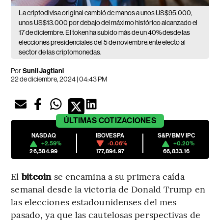
La criptodivisa original cambió de manos a unos US$95.000,
unos US$13.000 por debajo del máximo histórico alcanzado el
17 de diciembre. El token ha subido más de un 40% desde las
elecciones presidenciales del 5 de noviembre.ente electo al
sector de las criptomonedas.
Por
Sunil Jagtiani
22 de diciembre, 2024 | 04:43 PM
ÚLTIMAS
COTIZACIONES
NASDAQ
IBOVESPA
S&P/BMV IPC
+2.59%
-0.06%
+0.20%
26,584.99
177,894.97
66,833.16
El
bitcoin
se encamina a su primera caída
semanal desde la victoria de Donald Trump en
las elecciones estadounidenses del mes
pasado, ya que las cautelosas perspectivas de