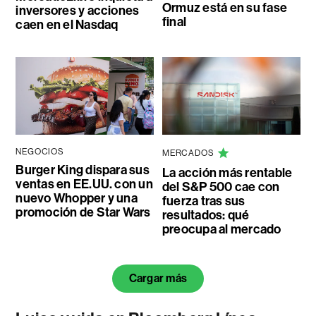
Ormuz está en su fase
inversores y acciones
final
caen en el Nasdaq
NEGOCIOS
MERCADOS
Burger King dispara sus
La acción más rentable
ventas en EE.UU. con un
del S&P 500 cae con
nuevo Whopper y una
fuerza tras sus
promoción de Star Wars
resultados: qué
preocupa al mercado
Cargar más