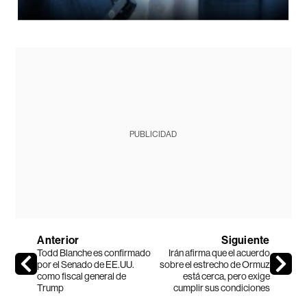
PUBLICIDAD
Anterior
Siguiente
Todd Blanche es confirmado
Irán afirma que el acuerdo
por el Senado de EE.UU.
sobre el estrecho de Ormuz
como fiscal general de
está cerca, pero exige
Trump
cumplir sus condiciones