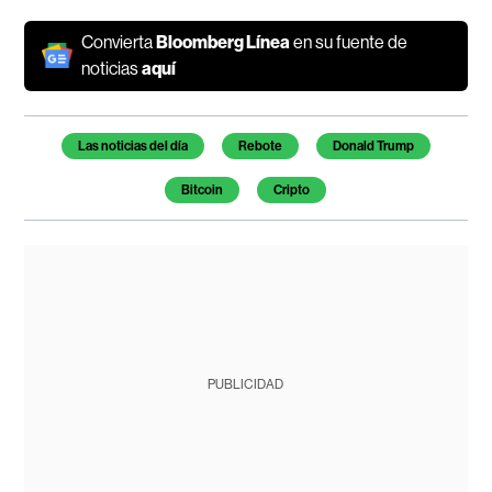
Convierta
Bloomberg Línea
en su fuente de
noticias
aquí
Temas de este artículo
Las noticias del día
Rebote
Donald Trump
Bitcoin
Cripto
PUBLICIDAD