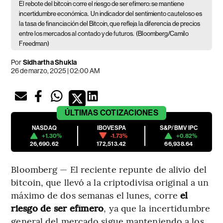
El rebote del bitcoin corre el riesgo de ser efímero: se mantiene
incertidumbre económica.
Un indicador del sentimiento cauteloso es
la tasa de financiación del Bitcoin, que refleja la diferencia de precios
entre los mercados al contado y de futuros.
(Bloomberg/Camilo
Freedman)
Por
Sidhartha Shukla
26 de marzo, 2025 | 02:00 AM
ÚLTIMAS
COTIZACIONES
NASDAQ
IBOVESPA
S&P/BMV IPC
+1.30%
-1.73%
+0.82%
26,690.62
172,513.42
66,938.64
Bloomberg — El reciente repunte de alivio del
bitcoin, que llevó a la criptodivisa original a un
máximo de dos semanas el lunes, corre
el
riesgo de ser efímero
, ya que la incertidumbre
general del mercado sigue manteniendo a los