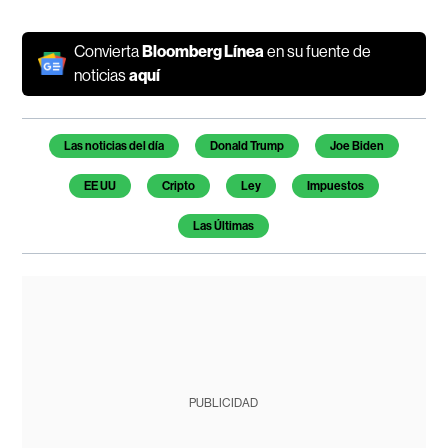
Convierta
Bloomberg Línea
en su fuente de
noticias
aquí
Temas de este artículo
Las noticias del día
Donald Trump
Joe Biden
EE UU
Cripto
Ley
Impuestos
Las Últimas
PUBLICIDAD