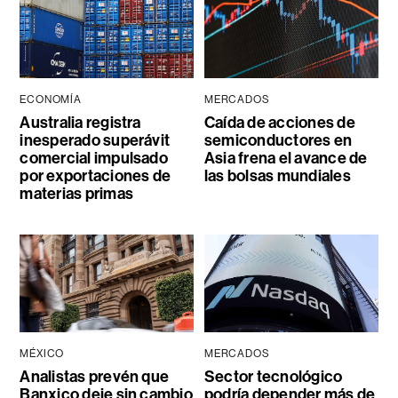
ECONOMÍA
MERCADOS
Australia registra
Caída de acciones de
inesperado superávit
semiconductores en
comercial impulsado
Asia frena el avance de
por exportaciones de
las bolsas mundiales
materias primas
MÉXICO
MERCADOS
Analistas prevén que
Sector tecnológico
Banxico deje sin cambio
podría depender más de