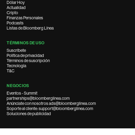
Dólar Hoy
Actualidad
Cripto
Finanzas Personales
Podcasts
Listas de Bloomberg Línea
TÉRMINOS DE USO
Suscríbete
Política de privacidad
Términos de suscripción
Tecnología
T&C
NEGOCIOS
Eventos - Summit
partnerships@bloomberglinea.com
Anúnciate con nosotros ads@bloomberglinea.com
Soporte al cliente: support@bloomberglinea.com
Soluciones de publicidad