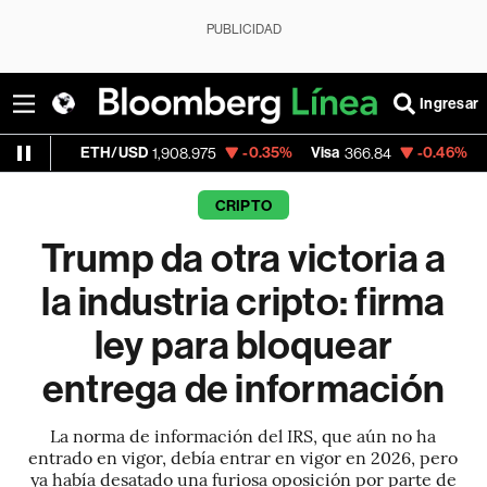
PUBLICIDAD
Ingresar
ETH/USD
-0.35%
Visa
-0.46%
MercadoLib
1,908.975
366.84
CRIPTO
Trump da otra victoria a
la industria cripto: firma
ley para bloquear
entrega de información
La norma de información del IRS, que aún no ha
entrado en vigor, debía entrar en vigor en 2026, pero
ya había desatado una furiosa oposición por parte de