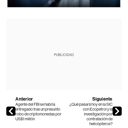
PUBLICIDAD
Anterior
Siguiente
Agente del FBI se habría
¿Qué pasará hoy en la SIC
entregado tras un presunto
con Ecopetrol y la
robo de criptomonedas por
investigación por
US$1 millón
contratación de
helicópteros?