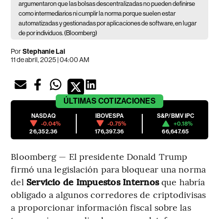
argumentaron que las bolsas descentralizadas no pueden definirse
como intermediarios ni cumplir la norma porque suelen estar
automatizadas y gestionadas por aplicaciones de software, en lugar
de por individuos. (Bloomberg)
Por
Stephanie Lai
11 de abril, 2025 | 04:00 AM
ÚLTIMAS
COTIZACIONES
NASDAQ
IBOVESPA
S&P/BMV IPC
-0.04%
-0.75%
+0.18%
26,352.36
176,397.36
66,647.65
Bloomberg — El presidente Donald Trump
firmó una legislación para bloquear una norma
del
Servicio de Impuestos Internos
que habría
obligado a algunos corredores de criptodivisas
a proporcionar información fiscal sobre las