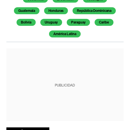
Guatemala
Honduras
República Dominicana
Bolivia
Uruguay
Paraguay
Caribe
América Latina
PUBLICIDAD