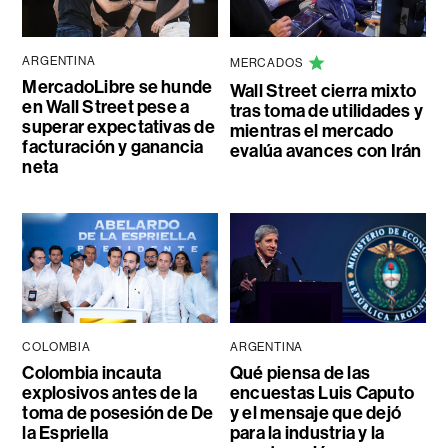
ARGENTINA
MERCADOS
MercadoLibre se hunde
Wall Street cierra mixto
en Wall Street pese a
tras toma de utilidades y
superar expectativas de
mientras el mercado
facturación y ganancia
evalúa avances con Irán
neta
COLOMBIA
ARGENTINA
Colombia incauta
Qué piensa de las
explosivos antes de la
encuestas Luis Caputo
toma de posesión de De
y el mensaje que dejó
la Espriella
para la industria y la