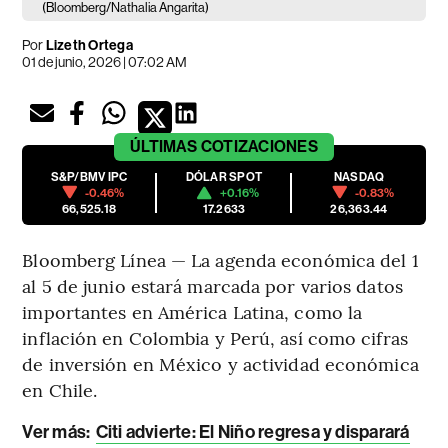
(Bloomberg/Nathalia Angarita)
Por
Lizeth Ortega
01 de junio, 2026 | 07:02 AM
ÚLTIMAS
COTIZACIONES
S&P/BMV IPC
DÓLAR SPOT
NASDAQ
-0.46%
+0.16%
-0.83%
66,525.18
17.2633
26,363.44
Bloomberg Línea — La agenda económica del 1
al 5 de junio estará marcada por varios datos
importantes en América Latina, como la
inflación en Colombia y Perú, así como cifras
de inversión en México y actividad económica
en Chile.
Ver más:
Citi advierte: El Niño regresa y disparará