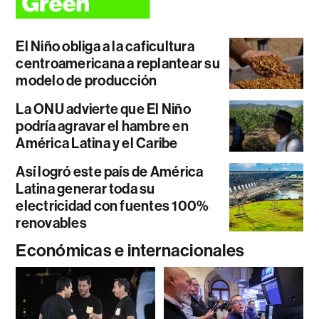
El Niño obliga a la caficultura
centroamericana a replantear su
modelo de producción
La ONU advierte que El Niño
podría agravar el hambre en
América Latina y el Caribe
Así logró este país de América
Latina generar toda su
electricidad con fuentes 100%
renovables
Económicas e internacionales