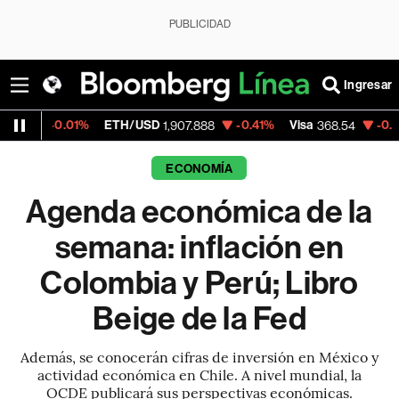
PUBLICIDAD
Ingresar
1%
ETH/USD
-0.41%
Visa
-0.28%
Mercado
1,907.888
368.54
ECONOMÍA
Agenda económica de la
semana: inflación en
Colombia y Perú; Libro
Beige de la Fed
Además, se conocerán cifras de inversión en México y
actividad económica en Chile. A nivel mundial, la
OCDE publicará sus perspectivas económicas.