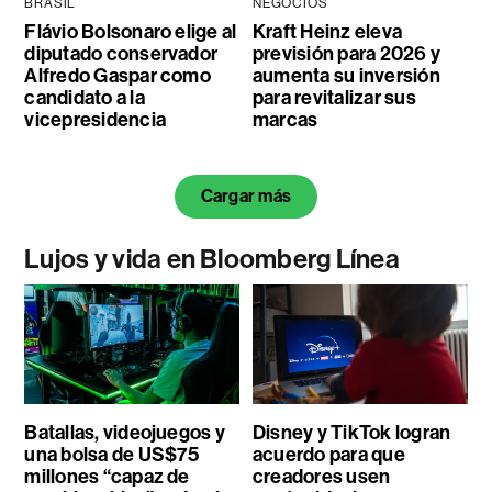
BRASIL
NEGOCIOS
Flávio Bolsonaro elige al
Kraft Heinz eleva
diputado conservador
previsión para 2026 y
Alfredo Gaspar como
aumenta su inversión
candidato a la
para revitalizar sus
vicepresidencia
marcas
Cargar más
Lujos y vida en Bloomberg Línea
Batallas, videojuegos y
Disney y TikTok logran
una bolsa de US$75
acuerdo para que
millones “capaz de
creadores usen