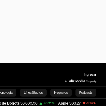
Ingresar
ecnología
Línea Studios
Negocios
Podcasts
,800.00
Apple
303.27
USD COP
3,232.9
+0.21%
-1.74%
English