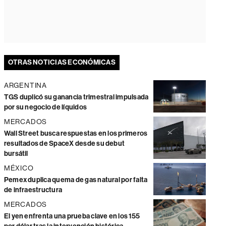
OTRAS NOTICIAS ECONÓMICAS
ARGENTINA
TGS duplicó su ganancia trimestral impulsada
por su negocio de líquidos
MERCADOS
Wall Street busca respuestas en los primeros
resultados de SpaceX desde su debut
bursátil
MÉXICO
Pemex duplica quema de gas natural por falta
de infraestructura
MERCADOS
El yen enfrenta una prueba clave en los 155