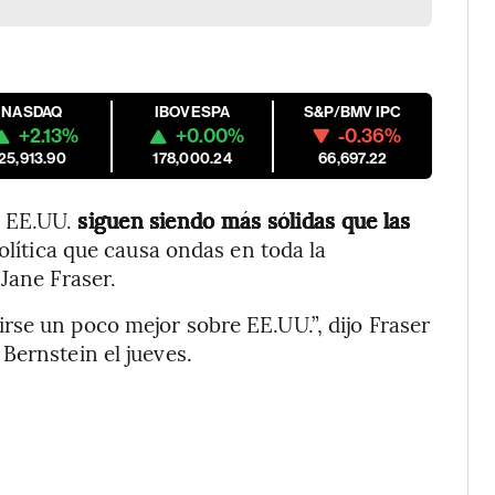
NASDAQ
IBOVESPA
S&P/BMV IPC
+2.13%
+0.00%
-0.36%
25,913.90
178,000.24
66,697.22
e EE.UU.
siguen siendo más sólidas que las
olítica que causa ondas en toda la
Jane Fraser.
se un poco mejor sobre EE.UU.”, dijo Fraser
Bernstein el jueves.