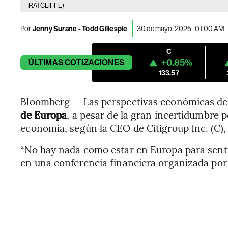
RATCLIFFE)
Por
Jenny Surane - Todd Gillespie
30 de mayo, 2025 | 01:00 AM
C
+0.85%
ÚLTIMAS
COTIZACIONES
133.57
Bloomberg — Las perspectivas económicas d
de Europa
, a pesar de la gran incertidumbre p
economía, según la CEO de Citigroup Inc. (C), 
“No hay nada como estar en Europa para sentir
en una conferencia financiera organizada por 