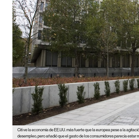
Citi ve la economía de EE.UU. más fuerte que la europea pese a la agitació
desempleo, pero añadió que el gasto de los consumidores parecía estar m