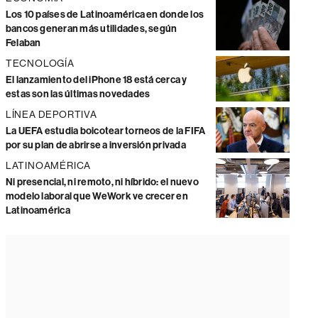
Los 10 países de Latinoamérica en donde los
bancos generan más utilidades, según
Felaban
TECNOLOGÍA
El lanzamiento del iPhone 18 está cerca y
estas son las últimas novedades
LÍNEA DEPORTIVA
La UEFA estudia boicotear torneos de la FIFA
por su plan de abrirse a inversión privada
LATINOAMÉRICA
Ni presencial, ni remoto, ni híbrido: el nuevo
modelo laboral que WeWork ve crecer en
Latinoamérica