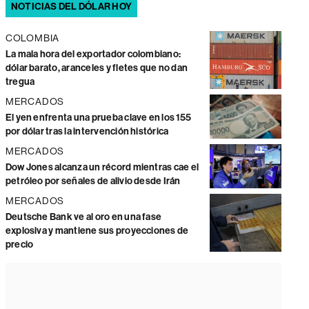
NOTICIAS DEL DÓLAR HOY
COLOMBIA
La mala hora del exportador colombiano:
dólar barato, aranceles y fletes que no dan
tregua
MERCADOS
El yen enfrenta una prueba clave en los 155
por dólar tras la intervención histórica
MERCADOS
Dow Jones alcanza un récord mientras cae el
petróleo por señales de alivio desde Irán
MERCADOS
Deutsche Bank ve al oro en una fase
explosiva y mantiene sus proyecciones de
precio