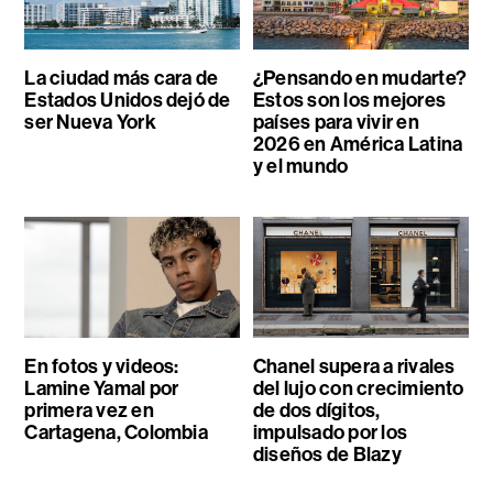
La ciudad más cara de
¿Pensando en mudarte?
Estados Unidos dejó de
Estos son los mejores
ser Nueva York
países para vivir en
2026 en América Latina
y el mundo
En fotos y videos:
Chanel supera a rivales
Lamine Yamal por
del lujo con crecimiento
primera vez en
de dos dígitos,
Cartagena, Colombia
impulsado por los
diseños de Blazy