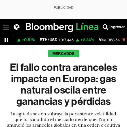
PUBLICIDAD
Ingresar
+0.81%
ETH/USD
+2.24%
Visa
-0.28%
M
1,917.445
368.54
MERCADOS
El fallo contra aranceles
impacta en Europa: gas
natural oscila entre
ganancias y pérdidas
La agitada sesión subraya la persistente volatilidad
que ha sacudido el mercado desde que Trump
anunció los aranceles globales en una orden ejecutiva