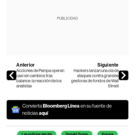
PUBLICIDAD
Anterior
Siguiente
Acciones de Pampa operan
Hackers lanzan una ola de
casi sin cambios tras
ataques contra grandes
balance: la reacción de los
gestoras de fondos de Wall
analistas
Street
Convierta
Bloomberg Línea
en su fuente de
noticias
aquí
Temas de este artículo
Las noticias del día
Donald Trump
Europa