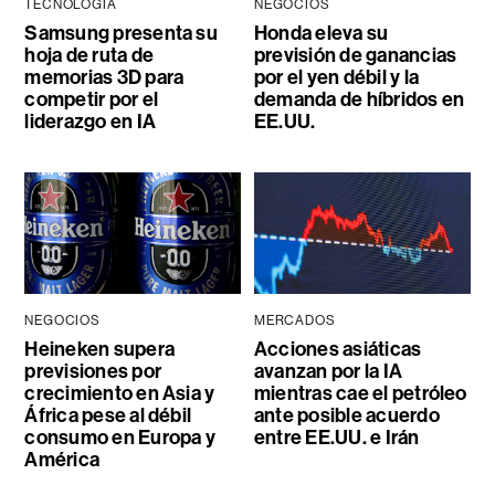
TECNOLOGÍA
NEGOCIOS
Samsung presenta su
Honda eleva su
hoja de ruta de
previsión de ganancias
memorias 3D para
por el yen débil y la
competir por el
demanda de híbridos en
liderazgo en IA
EE.UU.
NEGOCIOS
MERCADOS
Heineken supera
Acciones asiáticas
previsiones por
avanzan por la IA
crecimiento en Asia y
mientras cae el petróleo
África pese al débil
ante posible acuerdo
consumo en Europa y
entre EE.UU. e Irán
América