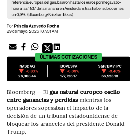
referencia europea del gas, bajaron hasta los euros por megavatio-
hora a las 11:37 de la mañana en Ámsterdam, tras haber subido antes
un 0,9%.
(Bloomberg/Krisztian Bocsi)
Por
Priscila Azevedo Rocha
29 de mayo, 2025 | 07:31 AM
ÚLTIMAS
COTIZACIONES
NASDAQ
IBOVESPA
S&P/BMV IPC
-0.83%
-0.09%
-0.46%
26,363.44
177,726.17
66,525.18
Bloomberg — El
gas natural europeo osciló
entre ganancias y pérdidas
mientras los
operadores sopesaban el impacto de la
decisión de un tribunal estadounidense de
bloquear los aranceles del presidente Donald
Trump.