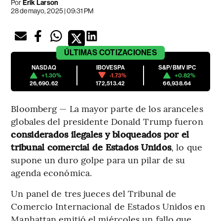
Por
Erik Larson
28 de mayo, 2025 | 09:31 PM
ÚLTIMAS
COTIZACIONES
NASDAQ
IBOVESPA
S&P/BMV IPC
+1.30%
-1.73%
+0.82%
26,690.62
172,513.42
66,938.64
Bloomberg — La mayor parte de los aranceles
globales del presidente Donald Trump fueron
considerados ilegales y bloqueados por el
tribunal comercial de Estados Unidos
, lo que
supone un duro golpe para un pilar de su
agenda económica.
Un panel de tres jueces del Tribunal de
Comercio Internacional de Estados Unidos en
Manhattan emitió el miércoles un fallo que