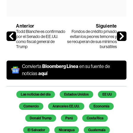
Anterior
Siguiente
Todd Blanche es confirmado
Fondos de crédito privado
por el Senado de EE.UU.
evitan los peores temores y
como fiscal general de
se recuperan de sus mínimos
Trump
bursátiles
Convierta
Bloomberg Línea
en su fuente de
noticias
aquí
Temas de este artículo
Las noticias del día
Estados Unidos
EE UU
Comercio
Aranceles EE.UU.
Economía
Donald Trump
Perú
Costa Rica
El Salvador
Nicaragua
Guatemala