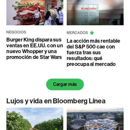
NEGOCIOS
MERCADOS
Burger King dispara sus
La acción más rentable
ventas en EE.UU. con un
del S&P 500 cae con
nuevo Whopper y una
fuerza tras sus
promoción de Star Wars
resultados: qué
preocupa al mercado
Cargar más
Lujos y vida en Bloomberg Línea