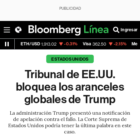
PUBLICIDAD
Ingresar
H/USD
-0.31%
Visa
-2.15%
MercadoLibre
1,913.02
362.50
1,8
ESTADOS UNIDOS
Tribunal de EE.UU.
bloquea los aranceles
globales de Trump
La administración Trump presentó una notificación
de apelación contra el fallo. La Corte Suprema de
Estados Unidos podría tener la última palabra en este
caso.