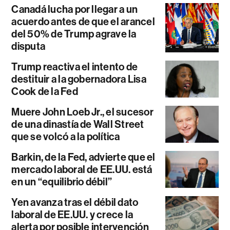
Canadá lucha por llegar a un
acuerdo antes de que el arancel
del 50% de Trump agrave la
disputa
Trump reactiva el intento de
destituir a la gobernadora Lisa
Cook de la Fed
Muere John Loeb Jr., el sucesor
de una dinastía de Wall Street
que se volcó a la política
Barkin, de la Fed, advierte que el
mercado laboral de EE.UU. está
en un “equilibrio débil”
Yen avanza tras el débil dato
laboral de EE.UU. y crece la
alerta por posible intervención