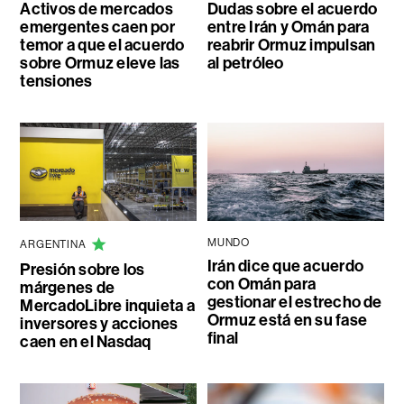
Activos de mercados
Dudas sobre el acuerdo
emergentes caen por
entre Irán y Omán para
temor a que el acuerdo
reabrir Ormuz impulsan
sobre Ormuz eleve las
al petróleo
tensiones
MUNDO
ARGENTINA
Irán dice que acuerdo
Presión sobre los
con Omán para
márgenes de
gestionar el estrecho de
MercadoLibre inquieta a
Ormuz está en su fase
inversores y acciones
final
caen en el Nasdaq