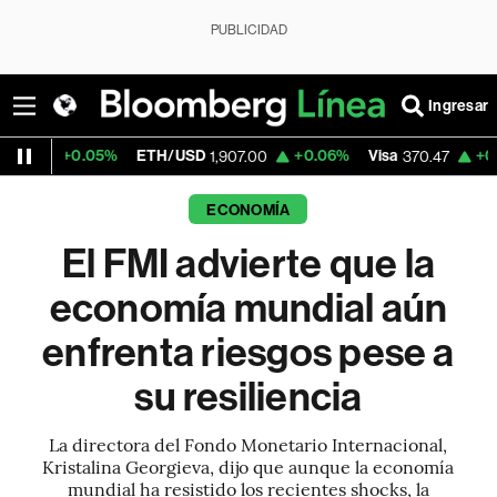
PUBLICIDAD
Ingresar
5%
ETH/USD
+0.06%
Visa
+0.52%
Mercad
1,907.00
370.47
ECONOMÍA
El FMI advierte que la
economía mundial aún
enfrenta riesgos pese a
su resiliencia
La directora del Fondo Monetario Internacional,
Kristalina Georgieva, dijo que aunque la economía
mundial ha resistido los recientes shocks, la