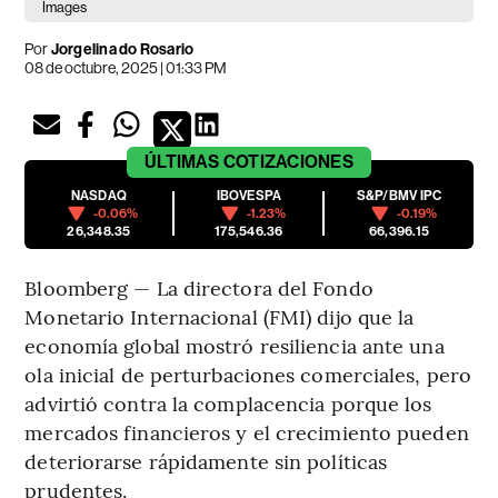
Images
Por
Jorgelina do Rosario
08 de octubre, 2025 | 01:33 PM
ÚLTIMAS
COTIZACIONES
NASDAQ
IBOVESPA
S&P/BMV IPC
-0.06%
-1.23%
-0.19%
26,348.35
175,546.36
66,396.15
Bloomberg — La directora del Fondo
Monetario Internacional (FMI) dijo que la
economía global mostró resiliencia ante una
ola inicial de perturbaciones comerciales, pero
advirtió contra la complacencia porque los
mercados financieros y el crecimiento pueden
deteriorarse rápidamente sin políticas
prudentes.