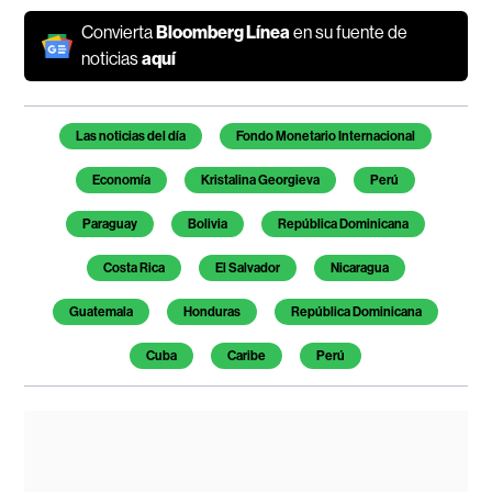
Convierta
Bloomberg Línea
en su fuente de
noticias
aquí
Temas de este artículo
Las noticias del día
Fondo Monetario Internacional
Economía
Kristalina Georgieva
Perú
Paraguay
Bolivia
República Dominicana
Costa Rica
El Salvador
Nicaragua
Guatemala
Honduras
República Dominicana
Cuba
Caribe
Perú