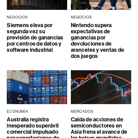
NEGOCIOS
NEGOCIOS
Siemens eleva por
Nintendo supera
segunda vez su
expectativas de
previsión de ganancias
ganancias por
por centros de datos y
devoluciones de
software industrial
aranceles y ventas de
dos juegos
ECONOMÍA
MERCADOS
Australia registra
Caída de acciones de
inesperado superávit
semiconductores en
comercial impulsado
Asia frena el avance de
por exportaciones de
las bolsas mundiales