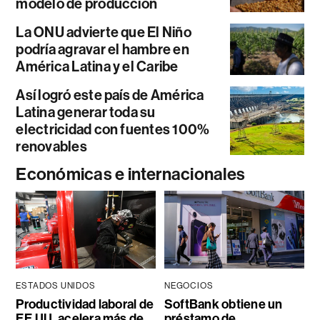
modelo de producción
La ONU advierte que El Niño
podría agravar el hambre en
América Latina y el Caribe
Así logró este país de América
Latina generar toda su
electricidad con fuentes 100%
renovables
Económicas e internacionales
ESTADOS UNIDOS
NEGOCIOS
Productividad laboral de
SoftBank obtiene un
EE.UU. acelera más de
préstamo de