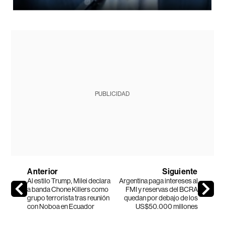
PUBLICIDAD
Anterior
Siguiente
Al estilo Trump, Milei declara
Argentina paga intereses al
a banda Chone Killers como
FMI y reservas del BCRA
grupo terrorista tras reunión
quedan por debajo de los
con Noboa en Ecuador
US$50.000 millones