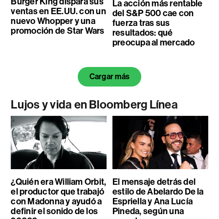
Burger King dispara sus
La acción más rentable
ventas en EE.UU. con un
del S&P 500 cae con
nuevo Whopper y una
fuerza tras sus
promoción de Star Wars
resultados: qué
preocupa al mercado
Cargar más
Lujos y vida en Bloomberg Línea
¿Quién era William Orbit,
El mensaje detrás del
el productor que trabajó
estilo de Abelardo De la
con Madonna y ayudó a
Espriella y Ana Lucía
definir el sonido de los
Pineda, según una