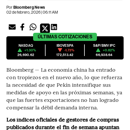
Por
Bloomberg News
02 de febrero, 2026 | 06:11 AM
ÚLTIMAS
COTIZACIONES
NASDAQ
IBOVESPA
S&P/BMV IPC
+1.30%
-1.73%
+0.82%
26,690.62
172,513.42
66,938.64
Bloomberg — La economía china ha entrado
con tropiezos en el nuevo año, lo que refuerza
la necesidad de que Pekín intensifique sus
medidas de apoyo en las próximas semanas, ya
que las fuertes exportaciones no han logrado
compensar la débil demanda interna.
Los índices oficiales de gestores de compras
publicados durante el fin de semana apuntan