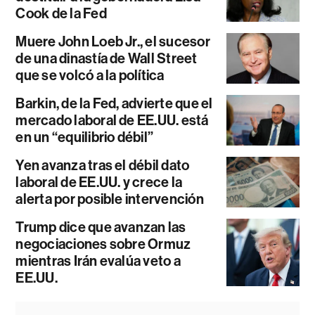
Cook de la Fed
Muere John Loeb Jr., el sucesor
de una dinastía de Wall Street
que se volcó a la política
Barkin, de la Fed, advierte que el
mercado laboral de EE.UU. está
en un “equilibrio débil”
Yen avanza tras el débil dato
laboral de EE.UU. y crece la
alerta por posible intervención
Trump dice que avanzan las
negociaciones sobre Ormuz
mientras Irán evalúa veto a
EE.UU.