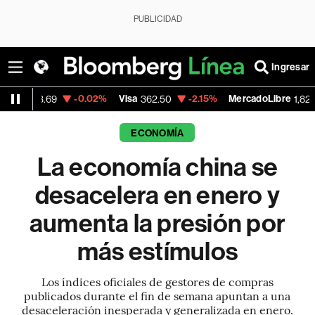
PUBLICIDAD
Ingresar
-0.02%
Visa
-2.15%
MercadoLibre
-0.1
362.50
1,821.795
ECONOMÍA
La economía china se
desacelera en enero y
aumenta la presión por
más estímulos
Los índices oficiales de gestores de compras
publicados durante el fin de semana apuntan a una
desaceleración inesperada y generalizada en enero.