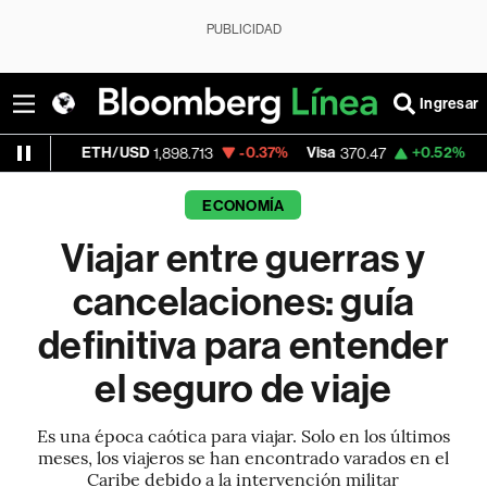
PUBLICIDAD
Ingresar
ETH/USD
-0.37%
Visa
+0.52%
MercadoLib
1,898.713
370.47
ECONOMÍA
Viajar entre guerras y
cancelaciones: guía
definitiva para entender
el seguro de viaje
Es una época caótica para viajar. Solo en los últimos
meses, los viajeros se han encontrado varados en el
Caribe debido a la intervención militar