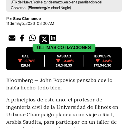
JFK de Nueva York el 27 de marzo, en plena paralización del
Gobierno.
(Bloomberg/Michael Nagle)
Por
Sara Clemence
11 de mayo, 2026 | 03:00 AM
ÚLTIMAS
COTIZACIONES
UAL
NASDAQ
IBOVESPA
-2.70%
-0.06%
-1.23%
129.14
26,348.35
175,546.36
Bloomberg — John Popovics pensaba que lo
había hecho todo bien.
A principios de este año, el profesor de
ingeniería civil de la Universidad de Illinois en
Urbana-Champaign planeaba un viaje a Riad,
Arabia Saudita, para participar en un taller de