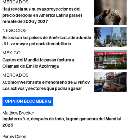
MERCADOS
Itaú revela sus nuevas proyecciones del
precio del dólar en América Latina para el
remate de 2026 y 2027
NEGOCIOS
Estos son los países de América Latina donde
JLL ve mayor potencial inmobiliario
MÉXICO
Gastos del Mundial le pasan factura a
Ollamani de Emilio Azcárraga
MERCADOS
¿Cómo invertir ante el fenómeno de El Niño?
Los activos y sectores que podrían ganar
OPINIÓN BLOOMBERG
Matthew Brooker
Inglaterra fue, después de todo, la gran ganadora del Mundial
2026
Parmy Olson