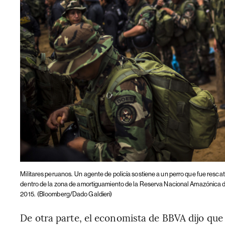
Militares peruanos.
Un agente de policía sostiene a un perro que fue resc
dentro de la zona de amortiguamiento de la Reserva Nacional Amazónica 
2015.
(Bloomberg/Dado Galdieri)
De otra parte, el economista de BBVA dijo qu