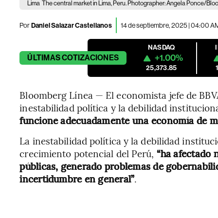
Lima
The central market in Lima, Peru. Photographer: Angela Ponce/Bl
Por
Daniel Salazar Castellanos
14 de septiembre, 2025 | 04:00 A
NASDAQ
+1.00%
ÚLTIMAS
COTIZACIONES
25,373.85
Bloomberg Línea — El economista jefe de BBVA
inestabilidad política y la debilidad instituci
funcione adecuadamente una economía de me
La inestabilidad política y la debilidad institu
crecimiento potencial del Perú,
“ha afectado n
públicas, generado problemas de gobernabilid
incertidumbre en general”
.