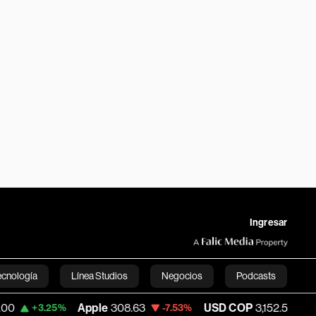
Ingresar
ecnología
Línea Studios
Negocios
Podcasts
Apple
308.63
USD COP
3,152.58
Tesla
%
-7.53%
+1.15%
English