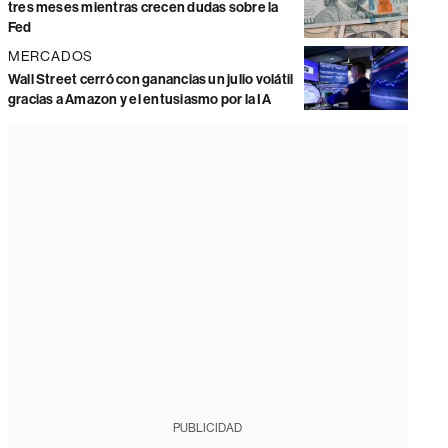
tres meses mientras crecen dudas sobre la
Fed
MERCADOS
Wall Street cerró con ganancias un julio volátil
gracias a Amazon y el entusiasmo por la IA
PUBLICIDAD