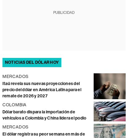
PUBLICIDAD
NOTICIAS DEL DÓLAR HOY
MERCADOS
Itaú revela sus nuevas proyecciones del
precio del dólar en América Latina para el
remate de 2026 y 2027
COLOMBIA
Dólar barato dispara la importación de
vehículos a Colombia y China lidera el podio
MERCADOS
El dólar registra su peor semana en más de