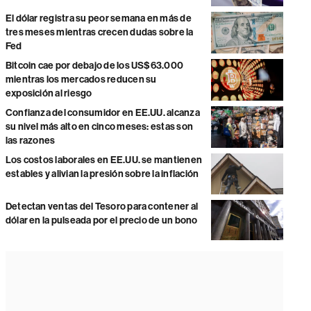
El dólar registra su peor semana en más de
tres meses mientras crecen dudas sobre la
Fed
Bitcoin cae por debajo de los US$63.000
mientras los mercados reducen su
exposición al riesgo
Confianza del consumidor en EE.UU. alcanza
su nivel más alto en cinco meses: estas son
las razones
Los costos laborales en EE.UU. se mantienen
estables y alivian la presión sobre la inflación
Detectan ventas del Tesoro para contener al
dólar en la pulseada por el precio de un bono