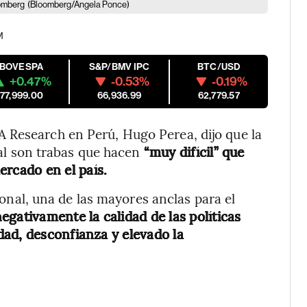
oomberg
(Bloomberg/Angela Ponce)
M
IBOVESPA
S&P/BMV IPC
BTC/USD
+0.47%
-0.53%
-0.19%
177,999.00
66,936.99
62,779.57
 Research en Perú, Hugo Perea, dijo que la
onal son trabas que hacen
“muy difícil” que
rcado en el país.
cional, una de las mayores anclas para el
egativamente la calidad de las políticas
ad, desconfianza y elevado la