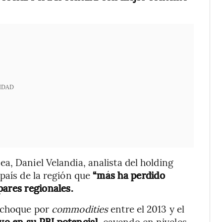
IDAD
a, Daniel Velandia, analista del holding
país de la región que
“más ha perdido
pares regionales.
 choque por
commodities
entre el 2013 y el
vo en su PBI potencial
, cayendo en niveles