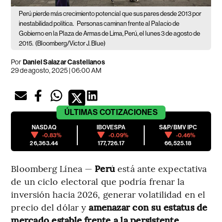
Perú pierde más crecimiento potencial que sus pares desde 2013 por
inestabilidad política.
Personas caminan frente al Palacio de
Gobierno en la Plaza de Armas de Lima, Perú, el lunes 3 de agosto de
2015.
(Bloomberg/Victor J. Blue)
Por
Daniel Salazar Castellanos
29 de agosto, 2025 | 06:00 AM
ÚLTIMAS
COTIZACIONES
NASDAQ
IBOVESPA
S&P/BMV IPC
-0.83%
-0.09%
-0.46%
26,363.44
177,726.17
66,525.18
Bloomberg Línea —
Perú
está ante expectativa
de un ciclo electoral que podría frenar la
inversión hacia 2026, generar volatilidad en el
precio del dólar y
amenazar con su estatus de
mercado estable frente a la persistente