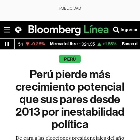
PUBLICIDAD
Ingresar
-0.28%
MercadoLibre
+1.85%
Banco de Bogota
1,924.95
38,72
PERÚ
Perú pierde más
crecimiento potencial
que sus pares desde
2013 por inestabilidad
política
De cara a las elecciones presidenciales del año