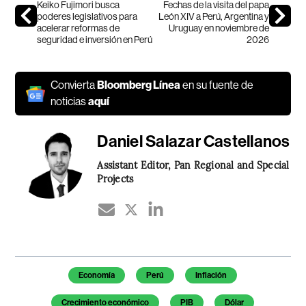
Keiko Fujimori busca
Fechas de la visita del papa
poderes legislativos para
León XIV a Perú, Argentina y
acelerar reformas de
Uruguay en noviembre de
seguridad e inversión en Perú
2026
Convierta
Bloomberg Línea
en su fuente de
noticias
aquí
Daniel Salazar Castellanos
Assistant Editor, Pan Regional and Special
Projects
Temas de este artículo
Economía
Perú
Inflación
Crecimiento económico
PIB
Dólar