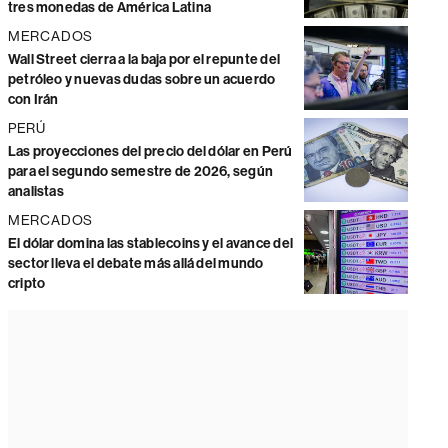
tres monedas de América Latina
MERCADOS
Wall Street cierra a la baja por el repunte del
petróleo y nuevas dudas sobre un acuerdo
con Irán
PERÚ
Las proyecciones del precio del dólar en Perú
para el segundo semestre de 2026, según
analistas
MERCADOS
El dólar domina las stablecoins y el avance del
sector lleva el debate más allá del mundo
cripto