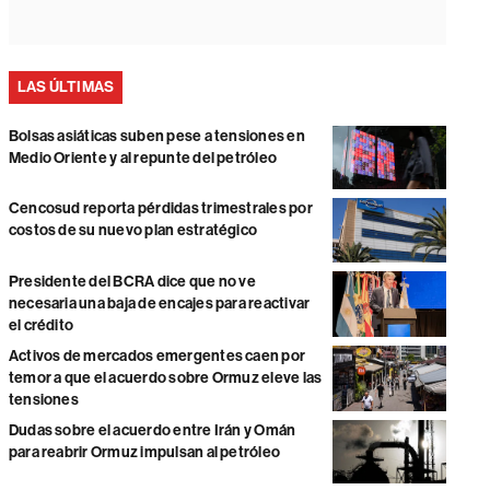
LAS ÚLTIMAS
Bolsas asiáticas suben pese a tensiones en
Medio Oriente y al repunte del petróleo
Cencosud reporta pérdidas trimestrales por
costos de su nuevo plan estratégico
Presidente del BCRA dice que no ve
necesaria una baja de encajes para reactivar
el crédito
Activos de mercados emergentes caen por
temor a que el acuerdo sobre Ormuz eleve las
tensiones
Dudas sobre el acuerdo entre Irán y Omán
para reabrir Ormuz impulsan al petróleo