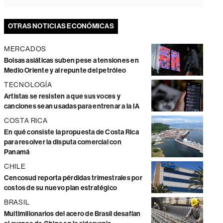
OTRAS NOTICIAS ECONÓMICAS
MERCADOS
Bolsas asiáticas suben pese a tensiones en
Medio Oriente y al repunte del petróleo
TECNOLOGÍA
Artistas se resisten a que sus voces y
canciones sean usadas para entrenar a la IA
COSTA RICA
En qué consiste la propuesta de Costa Rica
para resolver la disputa comercial con
Panamá
CHILE
Cencosud reporta pérdidas trimestrales por
costos de su nuevo plan estratégico
BRASIL
Multimillonarios del acero de Brasil desafían