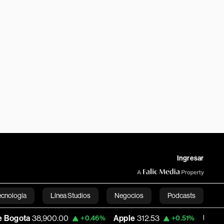
Ingresar
ecnología
Línea Studios
Negocios
Podcasts
00.00
Apple
312.53
USD COP
3,159.39
+0.46%
+0.51%
English