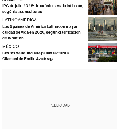
IPC de julio 2026: de cuánto sería la inflación,
según las consultoras
LATINOAMÉRICA
Los 5 países de América Latina con mayor
calidad de vida en 2026, según clasificación
de Wharton
MÉXICO
Gastos del Mundial le pasan factura a
Ollamani de Emilio Azcárraga
PUBLICIDAD