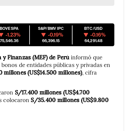
IBOVESPA
S&P/BMV IPC
BTC/USD
-1.23%
-0.19%
-0.16%
175,546.36
66,396.15
64,291.48
 y Finanzas (MEF) de Perú
informó que
 bonos de entidades públicas y privadas en
 millones (US$14.500 millones)
, cifra
ocaron
S/17.400 millones (US$4.700
as colocaron
S/35.400 millones (US$9.800