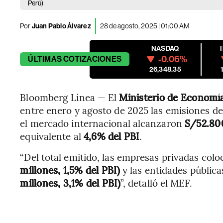
Perú)
Por
Juan Pablo Álvarez
28 de agosto, 2025 | 01:00 AM
NASDAQ
-0.06%
ÚLTIMAS
COTIZACIONES
26,348.35
Bloomberg Línea — El
Ministerio de Economía
entre enero y agosto de 2025 las emisiones de
el mercado internacional alcanzaron
S/52.800
equivalente al
4,6% del PBI
.
“Del total emitido, las empresas privadas col
millones, 1,5% del PBI)
y las entidades públic
millones, 3,1% del PBI)
”, detalló el MEF.