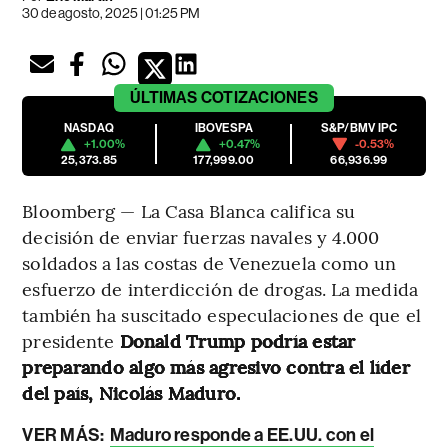
30 de agosto, 2025 | 01:25 PM
ÚLTIMAS
COTIZACIONES
NASDAQ
IBOVESPA
S&P/BMV IPC
+1.00%
+0.47%
-0.53%
25,373.85
177,999.00
66,936.99
Bloomberg — La Casa Blanca califica su
decisión de enviar fuerzas navales y 4.000
soldados a las costas de Venezuela como un
esfuerzo de interdicción de drogas. La medida
también ha suscitado especulaciones de que el
presidente
Donald Trump podría estar
preparando algo más agresivo contra el líder
del país, Nicolás Maduro.
VER MÁS:
Maduro responde a EE.UU. con el