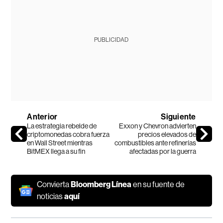
PUBLICIDAD
Anterior
Siguiente
La estrategia rebelde de
Exxon y Chevron advierten
criptomonedas cobra fuerza
precios elevados de
en Wall Street mientras
combustibles ante refinerías
BitMEX llega a su fin
afectadas por la guerra
Convierta
Bloomberg Línea
en su fuente de
noticias
aquí