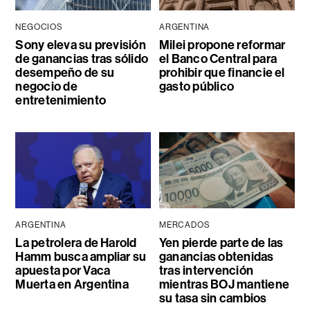
NEGOCIOS
ARGENTINA
Sony eleva su previsión
Milei propone reformar
de ganancias tras sólido
el Banco Central para
desempeño de su
prohibir que financie el
negocio de
gasto público
entretenimiento
ARGENTINA
MERCADOS
La petrolera de Harold
Yen pierde parte de las
Hamm busca ampliar su
ganancias obtenidas
apuesta por Vaca
tras intervención
Muerta en Argentina
mientras BOJ mantiene
su tasa sin cambios