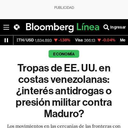
PUBLICIDAD
Ingresar
USD
-1.38%
Visa
-0.04%
MercadoLibre
1,834.893
366.13
1,879
ECONOMÍA
Tropas de EE. UU. en
costas venezolanas:
¿interés antidrogas o
presión militar contra
Maduro?
Los movimientos en las cercanías de las fronteras con