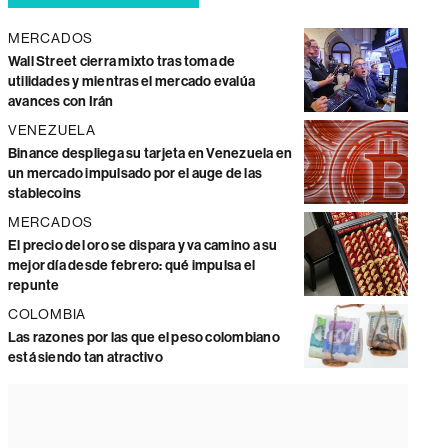
MERCADOS
Wall Street cierra mixto tras toma de
utilidades y mientras el mercado evalúa
avances con Irán
VENEZUELA
Binance despliega su tarjeta en Venezuela en
un mercado impulsado por el auge de las
stablecoins
MERCADOS
El precio del oro se dispara y va camino a su
mejor día desde febrero: qué impulsa el
repunte
COLOMBIA
Las razones por las que el peso colombiano
está siendo tan atractivo