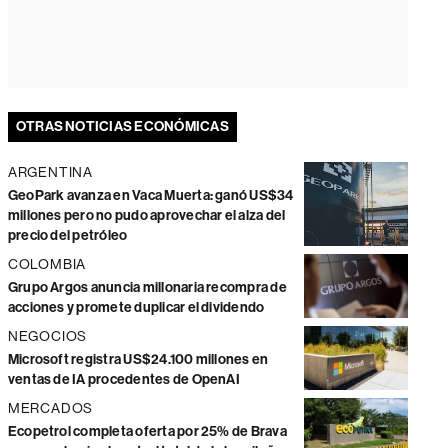
OTRAS NOTICIAS ECONÓMICAS
ARGENTINA
GeoPark avanza en Vaca Muerta: ganó US$34
millones pero no pudo aprovechar el alza del
precio del petróleo
COLOMBIA
Grupo Argos anuncia millonaria recompra de
acciones y promete duplicar el dividendo
NEGOCIOS
Microsoft registra US$24.100 millones en
ventas de IA procedentes de OpenAI
MERCADOS
Ecopetrol completa oferta por 25% de Brava