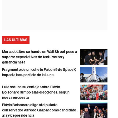
LAS ÚLTIMAS
MercadoLibre se hunde en Wall Street pese a
superar expectativas de facturación y
ganancia neta
Fragmento de un cohete Falcon 9 de SpaceX
impacta la superficie de la Luna
Lula reduce su ventaja sobre Flávio
Bolsonaro rumbo a las elecciones, según
nueva encuesta
Flávio Bolsonaro elige al diputado
conservador Alfredo Gaspar como candidato
a la vicepresidencia