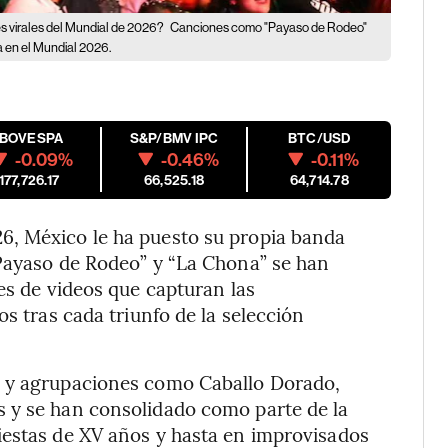
s virales del Mundial de 2026?
Canciones como "Payaso de Rodeo"
a en el Mundial 2026.
IBOVESPA
S&P/BMV IPC
BTC/USD
-0.09%
-0.46%
-0.11%
177,726.17
66,525.18
64,714.78
6, México le ha puesto su propia banda
“Payaso de Rodeo” y “La Chona” se han
es de videos que capturan las
os tras cada triunfo de la selección
l y agrupaciones como Caballo Dorado,
 y se han consolidado como parte de la
iestas de XV años y hasta en improvisados