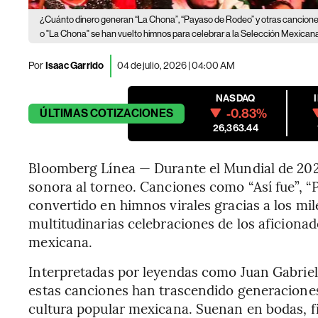
¿Cuánto dinero generan “La Chona”, “Payaso de Rodeo” y otras cancione
o "La Chona" se han vuelto himnos para celebrar a la Selección Mexican
Por
Isaac Garrido
04 de julio, 2026 | 04:00 AM
NASDAQ
-0.83%
ÚLTIMAS
COTIZACIONES
26,363.44
Bloomberg Línea — Durante el Mundial de 202
sonora al torneo. Canciones como “Así fue”, 
convertido en himnos virales gracias a los mil
multitudinarias celebraciones de los aficionad
mexicana.
Interpretadas por leyendas como Juan Gabrie
estas canciones han trascendido generaciones
cultura popular mexicana. Suenan en bodas, f