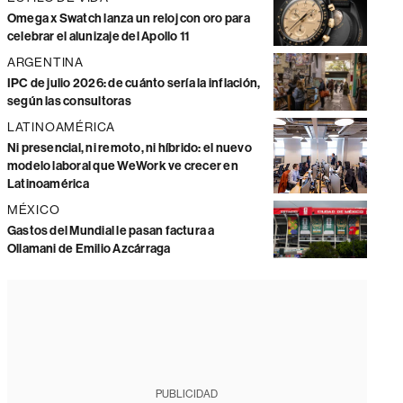
Omega x Swatch lanza un reloj con oro para
celebrar el alunizaje del Apollo 11
ARGENTINA
IPC de julio 2026: de cuánto sería la inflación,
según las consultoras
LATINOAMÉRICA
Ni presencial, ni remoto, ni híbrido: el nuevo
modelo laboral que WeWork ve crecer en
Latinoamérica
MÉXICO
Gastos del Mundial le pasan factura a
Ollamani de Emilio Azcárraga
PUBLICIDAD