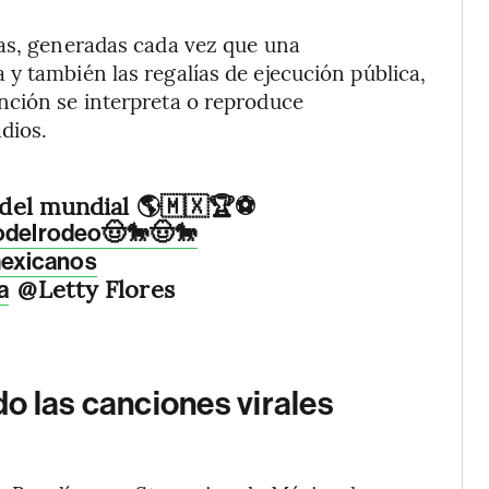
cas, generadas cada vez que una
y también las regalías de ejecución pública,
nción se interpreta o reproduce
adios.
a del mundial 🌎🇲🇽🏆⚽
odelrodeo🤠🐎🤠🐎
exicanos
@Letty Flores
a
o las canciones virales