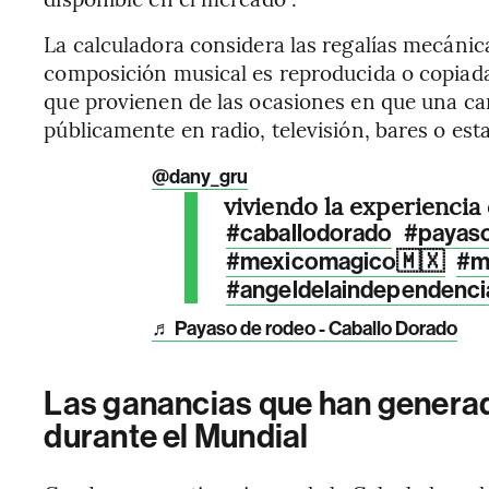
La calculadora considera las regalías mecáni
composición musical es reproducida o copiada 
que provienen de las ocasiones en que una ca
públicamente en radio, televisión, bares o est
@dany_gru
viviendo la experienci
#caballodorado
#payas
#mexicomagico🇲🇽
#m
#angeldelaindependenci
♬ Payaso de rodeo - Caballo Dorado
Las ganancias que han generad
durante el Mundial