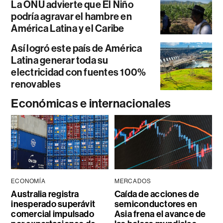
La ONU advierte que El Niño
podría agravar el hambre en
América Latina y el Caribe
Así logró este país de América
Latina generar toda su
electricidad con fuentes 100%
renovables
Económicas e internacionales
ECONOMÍA
MERCADOS
Australia registra
Caída de acciones de
inesperado superávit
semiconductores en
comercial impulsado
Asia frena el avance de