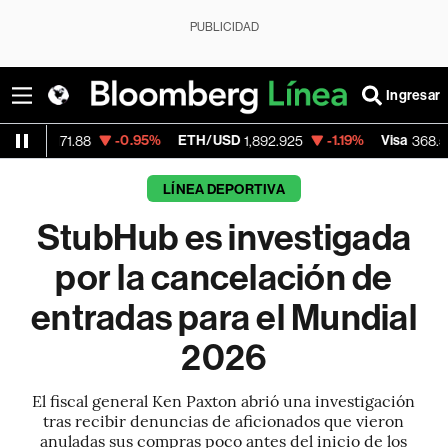
PUBLICIDAD
Ingresar
-0.95%
ETH/USD
-1.19%
Visa
-0.28
1.88
1,892.925
368.54
LÍNEA DEPORTIVA
StubHub es investigada
por la cancelación de
entradas para el Mundial
2026
El fiscal general Ken Paxton abrió una investigación
tras recibir denuncias de aficionados que vieron
anuladas sus compras poco antes del inicio de los