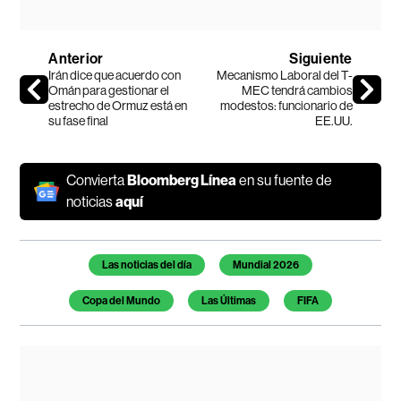
Anterior
Siguiente
Irán dice que acuerdo con
Mecanismo Laboral del T-
Omán para gestionar el
MEC tendrá cambios
estrecho de Ormuz está en
modestos: funcionario de
su fase final
EE.UU.
Convierta
Bloomberg Línea
en su fuente de
noticias
aquí
Temas de este artículo
Las noticias del día
Mundial 2026
Copa del Mundo
Las Últimas
FIFA