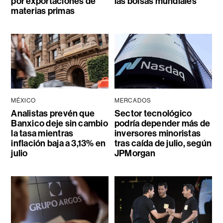
por exportaciones de
las bolsas mundiales
materias primas
MÉXICO
MERCADOS
Analistas prevén que
Sector tecnológico
Banxico deje sin cambio
podría depender más de
la tasa mientras
inversores minoristas
inflación baja a 3,13% en
tras caída de julio, según
julio
JPMorgan