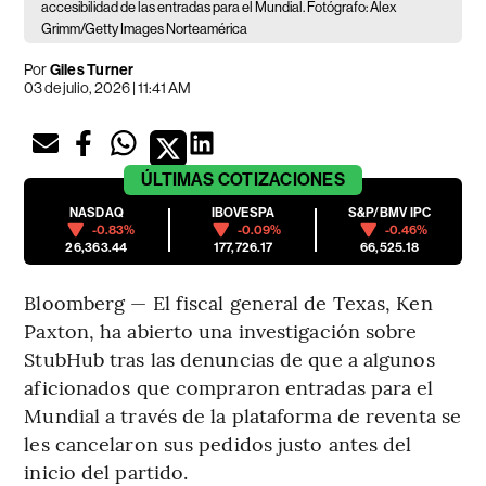
accesibilidad de las entradas para el Mundial. Fotógrafo: Alex
Grimm/Getty Images Norteamérica
Por
Giles Turner
03 de julio, 2026 | 11:41 AM
ÚLTIMAS
COTIZACIONES
NASDAQ
IBOVESPA
S&P/BMV IPC
-0.83%
-0.09%
-0.46%
26,363.44
177,726.17
66,525.18
Bloomberg — El fiscal general de Texas, Ken
Paxton, ha abierto una investigación sobre
StubHub tras las denuncias de que a algunos
aficionados que compraron entradas para el
Mundial a través de la plataforma de reventa se
les cancelaron sus pedidos justo antes del
inicio del partido.