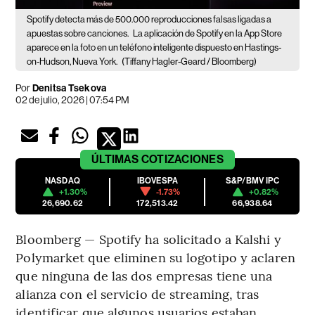
Spotify detecta más de 500.000 reproducciones falsas ligadas a
apuestas sobre canciones.
La aplicación de Spotify en la App Store
aparece en la foto en un teléfono inteligente dispuesto en Hastings-
on-Hudson, Nueva York.
(Tiffany Hagler-Geard / Bloomberg)
Por
Denitsa Tsekova
02 de julio, 2026 | 07:54 PM
ÚLTIMAS
COTIZACIONES
NASDAQ
IBOVESPA
S&P/BMV IPC
+1.30%
-1.73%
+0.82%
26,690.62
172,513.42
66,938.64
Bloomberg — Spotify ha solicitado a Kalshi y
Polymarket que eliminen su logotipo y aclaren
que ninguna de las dos empresas tiene una
alianza con el servicio de streaming, tras
identificar que algunos usuarios estaban