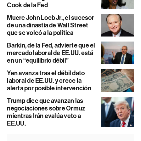
Cook de la Fed
Muere John Loeb Jr., el sucesor
de una dinastía de Wall Street
que se volcó a la política
Barkin, de la Fed, advierte que el
mercado laboral de EE.UU. está
en un “equilibrio débil”
Yen avanza tras el débil dato
laboral de EE.UU. y crece la
alerta por posible intervención
Trump dice que avanzan las
negociaciones sobre Ormuz
mientras Irán evalúa veto a
EE.UU.