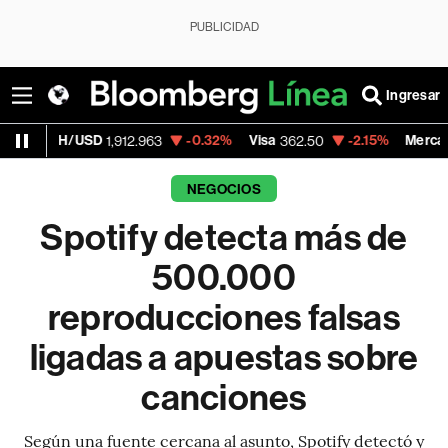
PUBLICIDAD
Ingresar
USD
-0.32%
Visa
-2.15%
MercadoLibre
1,912.963
362.50
1,821
NEGOCIOS
Spotify detecta más de
500.000
reproducciones falsas
ligadas a apuestas sobre
canciones
Según una fuente cercana al asunto, Spotify detectó y