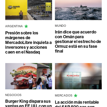
MUNDO
ARGENTINA
Irán dice que acuerdo
Presión sobre los
con Omán para
márgenes de
gestionar el estrecho de
MercadoLibre inquieta a
Ormuz está en su fase
inversores y acciones
final
caen en el Nasdaq
NEGOCIOS
MERCADOS
Burger King dispara sus
La acción más rentable
ventas en EE.UU. con un
del S&P 500 cae con