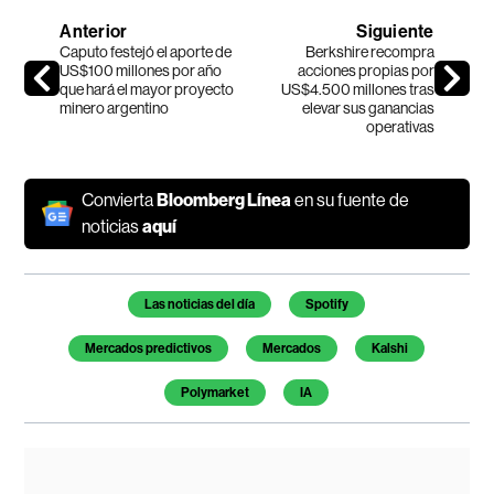
Anterior
Siguiente
Caputo festejó el aporte de
Berkshire recompra
US$100 millones por año
acciones propias por
que hará el mayor proyecto
US$4.500 millones tras
minero argentino
elevar sus ganancias
operativas
Convierta
Bloomberg Línea
en su fuente de
noticias
aquí
Temas de este artículo
Las noticias del día
Spotify
Mercados predictivos
Mercados
Kalshi
Polymarket
IA