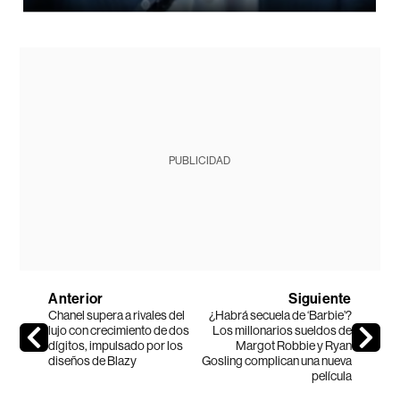
PUBLICIDAD
Anterior
Siguiente
Chanel supera a rivales del
¿Habrá secuela de ‘Barbie’?
lujo con crecimiento de dos
Los millonarios sueldos de
dígitos, impulsado por los
Margot Robbie y Ryan
diseños de Blazy
Gosling complican una nueva
película