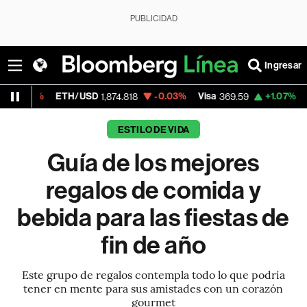
PUBLICIDAD
Ingresar
ETH/USD
-0.03%
Visa
+1.07%
MercadoLib
1,874.818
369.59
ESTILO DE VIDA
Guía de los mejores
regalos de comida y
bebida para las fiestas de
fin de año
Este grupo de regalos contempla todo lo que podría
tener en mente para sus amistades con un corazón
gourmet