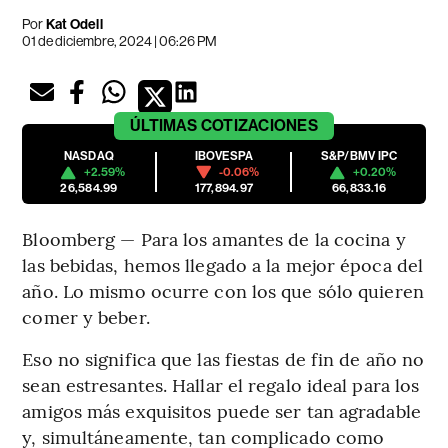
Por
Kat Odell
01 de diciembre, 2024 | 06:26 PM
ÚLTIMAS
COTIZACIONES
NASDAQ
IBOVESPA
S&P/BMV IPC
+2.59%
-0.06%
+0.20%
26,584.99
177,894.97
66,833.16
Bloomberg — Para los amantes de la cocina y
las bebidas, hemos llegado a la mejor época del
año. Lo mismo ocurre con los que sólo quieren
comer y beber.
Eso no significa que las fiestas de fin de año no
sean estresantes. Hallar el regalo ideal para los
amigos más exquisitos puede ser tan agradable
y, simultáneamente, tan complicado como