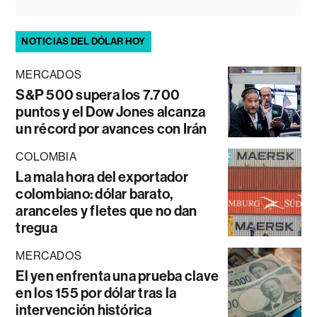
NOTICIAS DEL DÓLAR HOY
MERCADOS
S&P 500 supera los 7.700
puntos y el Dow Jones alcanza
un récord por avances con Irán
COLOMBIA
La mala hora del exportador
colombiano: dólar barato,
aranceles y fletes que no dan
tregua
MERCADOS
El yen enfrenta una prueba clave
en los 155 por dólar tras la
intervención histórica