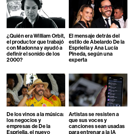
¿Quién era William Orbit,
El mensaje detrás del
el productor que trabajó
estilo de Abelardo De la
con Madonna y ayudó a
Espriella y Ana Lucía
definir el sonido de los
Pineda, según una
2000?
experta
De los vinos a la música:
Artistas se resisten a
los negocios y
que sus voces y
empresas de De la
canciones sean usadas
Espriella, el nuevo
para entrenar a la IA