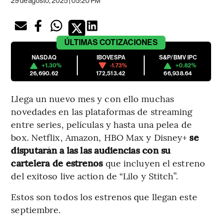
29 de agosto, 2025 | 05:20 PM
ÚLTIMAS
COTIZACIONES
NASDAQ
IBOVESPA
S&P/BMV IPC
+1.30%
-1.73%
+0.82%
26,690.62
172,513.42
66,938.64
Llega un nuevo mes y con ello muchas
novedades en las plataformas de streaming
entre series, películas y hasta una pelea de
box. Netflix, Amazon, HBO Max y Disney+
se
disputarán a las las audiencias con su
cartelera de estrenos
que incluyen el estreno
del exitoso live action de “Lilo y Stitch”.
Estos son todos los estrenos que llegan este
septiembre.