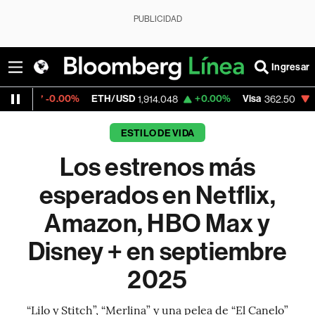
PUBLICIDAD
Ingresar
00%
ETH/USD
+0.00%
Visa
-2.15%
Merca
1,914.048
362.50
ESTILO DE VIDA
Los estrenos más
esperados en Netflix,
Amazon, HBO Max y
Disney + en septiembre
2025
“Lilo y Stitch”, “Merlina” y una pelea de “El Canelo”