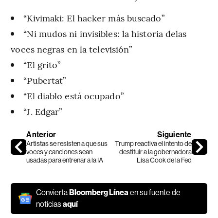
“Kivimaki: El hacker más buscado”
“Ni mudos ni invisibles: la historia delas
voces negras en la televisión”
“El grito”
“Pubertat”
“El diablo está ocupado”
“J. Edgar”
Anterior
Siguiente
Artistas se resisten a que sus
Trump reactiva el intento de
voces y canciones sean
destituir a la gobernadora
usadas para entrenar a la IA
Lisa Cook de la Fed
Convierta
Bloomberg Línea
en su fuente de
noticias
aquí