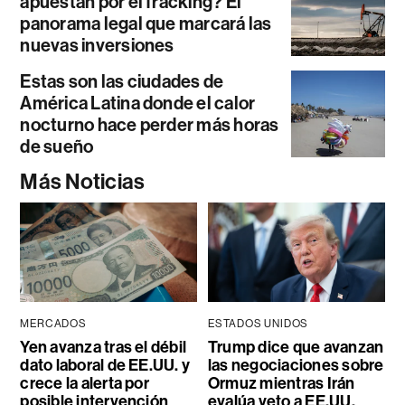
apuestan por el fracking? El
panorama legal que marcará las
nuevas inversiones
Estas son las ciudades de
América Latina donde el calor
nocturno hace perder más horas
de sueño
Más Noticias
MERCADOS
ESTADOS UNIDOS
Yen avanza tras el débil
Trump dice que avanzan
dato laboral de EE.UU. y
las negociaciones sobre
crece la alerta por
Ormuz mientras Irán
posible intervención
evalúa veto a EE.UU.