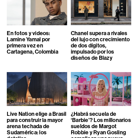
En fotos y videos:
Chanel supera a rivales
Lamine Yamal por
del lujo con crecimiento
primera vez en
de dos dígitos,
Cartagena, Colombia
impulsado por los
diseños de Blazy
Live Nation elige a Brasil
¿Habrá secuela de
para construir la mayor
‘Barbie’? Los millonarios
arena techada de
sueldos de Margot
Sudamérica: los
Robbie y Ryan Gosling