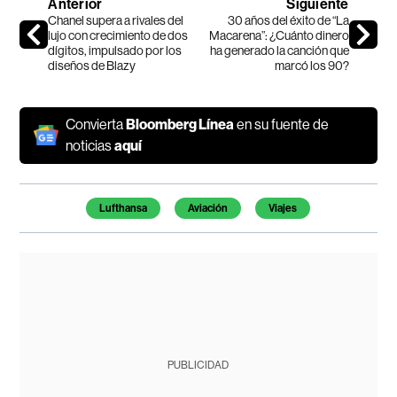
Anterior
Siguiente
Chanel supera a rivales del
30 años del éxito de “La
lujo con crecimiento de dos
Macarena”: ¿Cuánto dinero
dígitos, impulsado por los
ha generado la canción que
diseños de Blazy
marcó los 90?
Convierta
Bloomberg Línea
en su fuente de
noticias
aquí
Temas de este artículo
Lufthansa
Aviación
Viajes
PUBLICIDAD