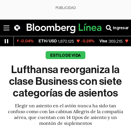
PUBLICIDAD
Ingresar
4%
ETH/USD
-0.28%
Visa
-0.10%
Mercad
1,870.125
369.215
ESTILO DE VIDA
Lufthansa reorganiza la
clase Business con siete
categorías de asientos
Elegir un asiento en el avión nunca ha sido tan
confuso como con las cabinas Allegris de la compañía
aérea, que cuentan con 14 tipos de asiento y un
montón de suplementos