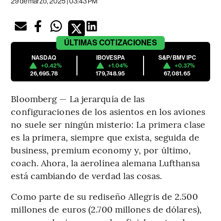
29 de marzo, 2025 | 03:43 PM
ÚLTIMAS
COTIZACIONES
NASDAQ
IBOVESPA
S&P/BMV IPC
+0.42%
+1.04%
+0.37%
26,695.78
179,748.95
67,081.65
Bloomberg — La jerarquía de las
configuraciones de los asientos en los aviones
no suele ser ningún misterio: La primera clase
es la primera, siempre que exista, seguida de
business, premium economy y, por último,
coach. Ahora, la aerolínea alemana Lufthansa
está cambiando de verdad las cosas.
Como parte de su rediseño Allegris de 2.500
millones de euros (2.700 millones de dólares),