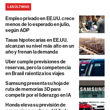
LAS ÚLTIMAS
Empleo privado en EE.UU. crece
menos de lo esperado en julio,
según ADP
Tasas hipotecarias en EE.UU.
alcanzan su nivel más alto en un
año y frenan la demanda
Uber cumple previsiones de
reservas, pero la competencia
en Brasil ralentiza los viajes
Samsung presenta su hoja de
ruta de memorias 3D para
competir por el liderazgo en IA
Honda eleva su previsión de