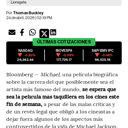
Lionsgate.
Por
Thomas Buckley
24 de abril, 2026 | 02:19 PM
ÚLTIMAS
COTIZACIONES
NASDAQ
IBOVESPA
S&P/BMV IPC
-0.83%
-0.09%
-0.46%
26,363.44
177,726.17
66,525.18
Bloomberg —
Michael
, una película biográfica
sobre la carrera del que posiblemente sea el
artista más famoso del mundo,
se espera que
sea la película más taquillera en los cines este
fin de semana,
a pesar de las malas críticas y
de un revés legal que obligó a los cineastas a
dejar fuera algunos de los aspectos más
controvertidos de la vida de Michael Jackson.