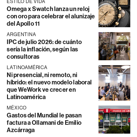
ESTILO DE VIDA
Omega x Swatch lanza un reloj
con oro para celebrar el alunizaje
del Apollo 11
ARGENTINA
IPC de julio 2026: de cuánto
sería la inflación, según las
consultoras
LATINOAMÉRICA
Ni presencial, ni remoto, ni
híbrido: el nuevo modelo laboral
que WeWork ve crecer en
Latinoamérica
MÉXICO
Gastos del Mundial le pasan
factura a Ollamani de Emilio
Azcárraga