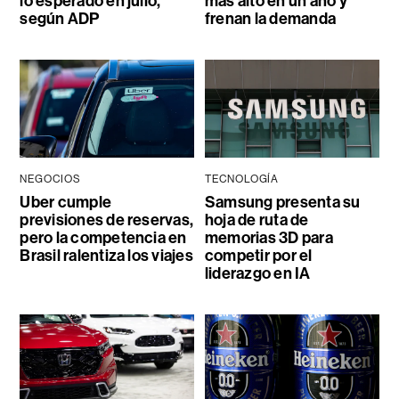
lo esperado en julio,
más alto en un año y
según ADP
frenan la demanda
NEGOCIOS
TECNOLOGÍA
Uber cumple
Samsung presenta su
previsiones de reservas,
hoja de ruta de
pero la competencia en
memorias 3D para
Brasil ralentiza los viajes
competir por el
liderazgo en IA