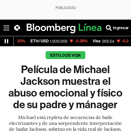
PUBLICIDAD
Ingresar
%
ETH/USD
-0.38%
Visa
-0.28%
Mercado
1,908.568
368.54
ESTILO DE VIDA
Película de Michael
Jackson muestra el
abuso emocional y físico
de su padre y mánager
Michael está repleta de secuencias de baile
electrizantes y de una sorprendente interpretación
de Jaafar Jackson, sobrino en la vida real de Jackson.