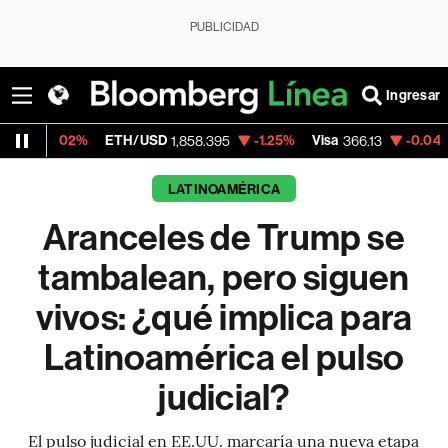
PUBLICIDAD
Ingresar
ETH/USD
-1.25%
Visa
-0.04%
MercadoLibr
1,858.395
366.13
LATINOAMÉRICA
Aranceles de Trump se
tambalean, pero siguen
vivos: ¿qué implica para
Latinoamérica el pulso
judicial?
El pulso judicial en EE.UU. marcaría una nueva etapa