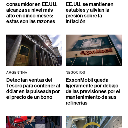
consumidor en EE.UU.
EE.UU. se mantienen
alcanza su nivel más
estables y alivian la
alto en cinco meses:
presión sobre la
estas son las razones
inflación
ARGENTINA
NEGOCIOS
Detectan ventas del
ExxonMobil queda
Tesoro para contener al
ligeramente por debajo
dólar en la pulseada por
de las previsiones por el
el precio de un bono
mantenimiento de sus
refinerías