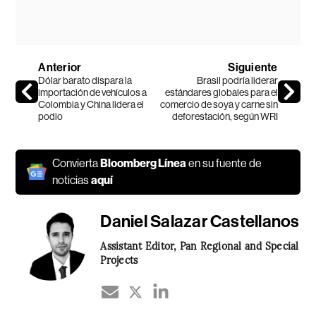
Anterior
Siguiente
Dólar barato dispara la
Brasil podría liderar
importación de vehículos a
estándares globales para el
Colombia y China lidera el
comercio de soya y carne sin
podio
deforestación, según WRI
Convierta
Bloomberg Línea
en su fuente de
noticias
aquí
Daniel Salazar Castellanos
Assistant Editor, Pan Regional and Special
Projects