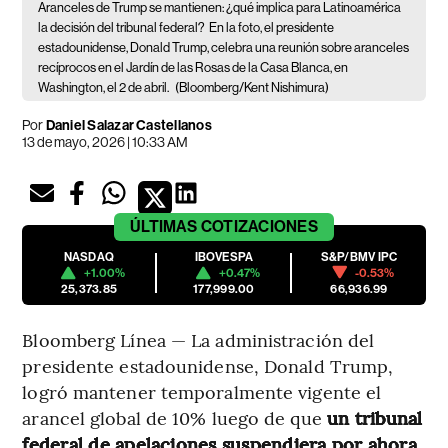
Aranceles de Trump se mantienen: ¿qué implica para Latinoamérica
la decisión del tribunal federal?
En la foto, el presidente
estadounidense, Donald Trump, celebra una reunión sobre aranceles
recíprocos en el Jardín de las Rosas de la Casa Blanca, en
Washington, el 2 de abril.
(Bloomberg/Kent Nishimura)
Por
Daniel Salazar Castellanos
13 de mayo, 2026 | 10:33 AM
ÚLTIMAS
COTIZACIONES
NASDAQ
IBOVESPA
S&P/BMV IPC
+1.00%
+0.47%
-0.53%
25,373.85
177,999.00
66,936.99
Bloomberg Línea — La administración del
presidente estadounidense, Donald Trump,
logró mantener temporalmente vigente el
arancel global de 10% luego de que
un tribunal
federal de apelaciones suspendiera por ahora