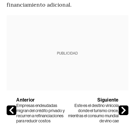
financiamiento adicional.
PUBLICIDAD
Anterior
Siguiente
Empresas endeudadas
Este es el destino vinícola
migran del crédito privado y
donde el turismo crece,
recurren a refinanciaciones
mientras el consumo mundial
para reducir costos
de vino cae