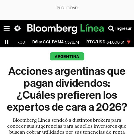
PUBLICIDAD
Ingresar
Dólar CCL BYMA
BTC/USD
-0.35%
ET
00
1,578.74
64,808.61
ARGENTINA
Acciones argentinas que
pagan dividendos:
¿Cuáles prefieren los
expertos de cara a 2026?
Bloomberg Línea sondeó a distintos brokers para
conocer sus sugerencias para aquellos inversores que
buscan cobrar utilidades por sus tenencias de renta