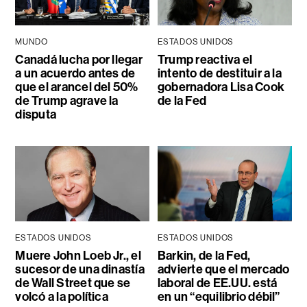
MUNDO
ESTADOS UNIDOS
Canadá lucha por llegar
Trump reactiva el
a un acuerdo antes de
intento de destituir a la
que el arancel del 50%
gobernadora Lisa Cook
de Trump agrave la
de la Fed
disputa
ESTADOS UNIDOS
ESTADOS UNIDOS
Muere John Loeb Jr., el
Barkin, de la Fed,
sucesor de una dinastía
advierte que el mercado
de Wall Street que se
laboral de EE.UU. está
volcó a la política
en un “equilibrio débil”