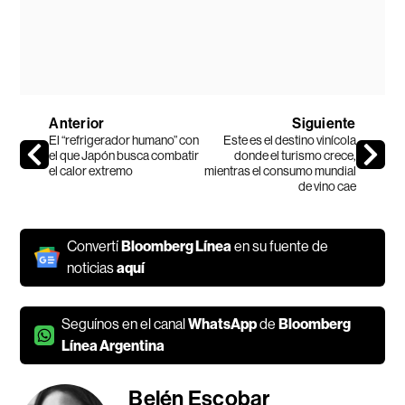
Anterior
Siguiente
El “refrigerador humano” con
Este es el destino vinícola
el que Japón busca combatir
donde el turismo crece,
el calor extremo
mientras el consumo mundial
de vino cae
Convertí
Bloomberg Línea
en su fuente de
noticias
aquí
Seguínos en el canal
WhatsApp
de
Bloomberg
Línea Argentina
Belén Escobar