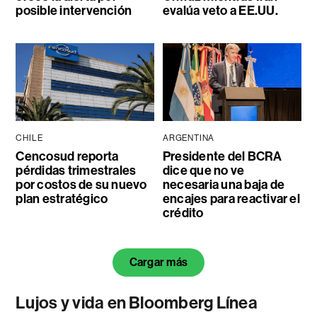
posible intervención
evalúa veto a EE.UU.
CHILE
ARGENTINA
Cencosud reporta
Presidente del BCRA
pérdidas trimestrales
dice que no ve
por costos de su nuevo
necesaria una baja de
plan estratégico
encajes para reactivar el
crédito
Cargar más
Lujos y vida en Bloomberg Línea