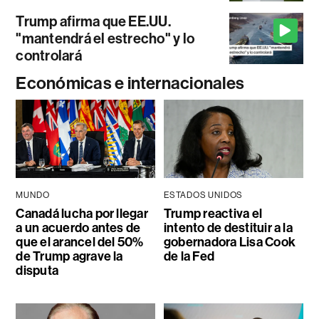
Trump afirma que EE.UU.
"mantendrá el estrecho" y lo
controlará
Económicas e internacionales
MUNDO
ESTADOS UNIDOS
Canadá lucha por llegar
Trump reactiva el
a un acuerdo antes de
intento de destituir a la
que el arancel del 50%
gobernadora Lisa Cook
de Trump agrave la
de la Fed
disputa