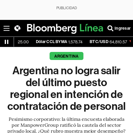
PUBLICIDAD
Ingresar
Dólar CCL BYMA
BTC/USD
-0.35%
25.00
1,578.74
64,810.57
ARGENTINA
Argentina no logra salir
del último puesto
regional en intención de
contratación de personal
Pesimismo corporativo: la última encuesta elaborada
por ManpowerGroup ratificó la cautela del sector
privado local. ¿Qué rubro muestra mejor desempeño?