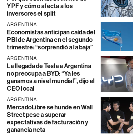
YPF y cómo afecta a los
inversores el split
ARGENTINA
Economistas anticipan caída del
PBI de Argentina en el segundo
trimestre: “sorprendió a la baja”
ARGENTINA
La llegada de Tesla a Argentina
no preocupa a BYD: “Ya les
ganamos a nivel mundial”, dijo el
CEO local
ARGENTINA
MercadoLibre se hunde en Wall
Street pese a superar
expectativas de facturación y
ganancia neta