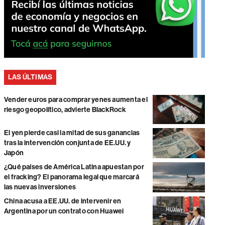
LAS ÚLTIMAS
Vender euros para comprar yenes aumenta el
riesgo geopolítico, advierte BlackRock
El yen pierde casi la mitad de sus ganancias
tras la intervención conjunta de EE.UU. y
Japón
¿Qué países de América Latina apuestan por
el fracking? El panorama legal que marcará
las nuevas inversiones
China acusa a EE.UU. de intervenir en
Argentina por un contrato con Huawei