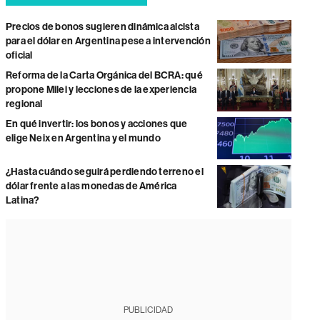
Precios de bonos sugieren dinámica alcista
para el dólar en Argentina pese a intervención
oficial
Reforma de la Carta Orgánica del BCRA: qué
propone Milei y lecciones de la experiencia
regional
En qué invertir: los bonos y acciones que
elige Neix en Argentina y el mundo
¿Hasta cuándo seguirá perdiendo terreno el
dólar frente a las monedas de América
Latina?
PUBLICIDAD