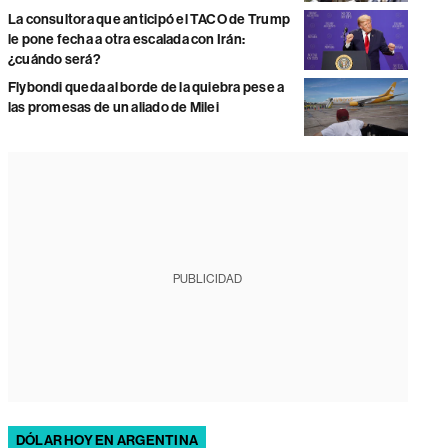
La consultora que anticipó el TACO de Trump
le pone fecha a otra escalada con Irán:
¿cuándo será?
Flybondi queda al borde de la quiebra pese a
las promesas de un aliado de Milei
PUBLICIDAD
DÓLAR HOY EN ARGENTINA