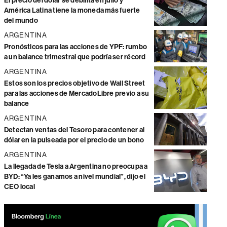
El precio del dólar se debilita en julio y
América Latina tiene la moneda más fuerte
del mundo
ARGENTINA
Pronósticos para las acciones de YPF: rumbo
a un balance trimestral que podría ser récord
ARGENTINA
Estos son los precios objetivo de Wall Street
para las acciones de MercadoLibre previo a su
balance
ARGENTINA
Detectan ventas del Tesoro para contener al
dólar en la pulseada por el precio de un bono
ARGENTINA
La llegada de Tesla a Argentina no preocupa a
BYD: “Ya les ganamos a nivel mundial”, dijo el
CEO local