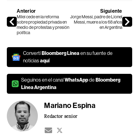
Anterior
Siguiente
Milei cede en la reforma
Jorge Messi, padre de Lionel
sobre propiedad privada en
Messi, muere a los 68 años
medio de protestas y presión
en Argentina
política
Convertí
Bloomberg Línea
en su fuente de
noticias
aquí
Seguínos en el canal
WhatsApp
de
Bloomberg
Línea Argentina
Mariano Espina
Redactor senior