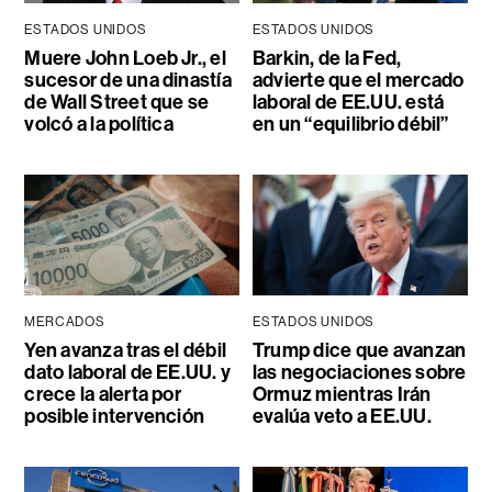
ESTADOS UNIDOS
ESTADOS UNIDOS
Muere John Loeb Jr., el
Barkin, de la Fed,
sucesor de una dinastía
advierte que el mercado
de Wall Street que se
laboral de EE.UU. está
volcó a la política
en un “equilibrio débil”
MERCADOS
ESTADOS UNIDOS
Yen avanza tras el débil
Trump dice que avanzan
dato laboral de EE.UU. y
las negociaciones sobre
crece la alerta por
Ormuz mientras Irán
posible intervención
evalúa veto a EE.UU.