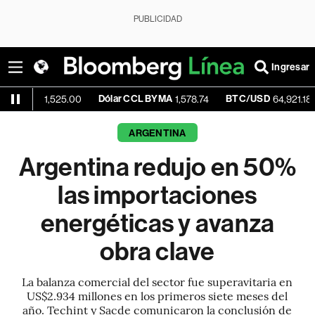
PUBLICIDAD
Ingresar
ue
Dólar CCL BYMA
BTC/USD
-0.1
1,525.00
1,578.74
64,921.18
ARGENTINA
Argentina redujo en 50%
las importaciones
energéticas y avanza
obra clave
La balanza comercial del sector fue superavitaria en
US$2.934 millones en los primeros siete meses del
año. Techint y Sacde comunicaron la conclusión de