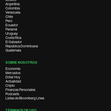
Argentina
Colombia
Venezuela
Chile
Perú
Ecuador
Panamá
Uruguay
Costa Rica
El Salvador
República Dominicana
Guatemala
SOBRE NOSOTROS
Economía
Mercados
Dólar Hoy
Actualidad
Cripto
Finanzas Personales
Podcasts
Listas de Bloomberg Línea
TÉRMINOS DE USO