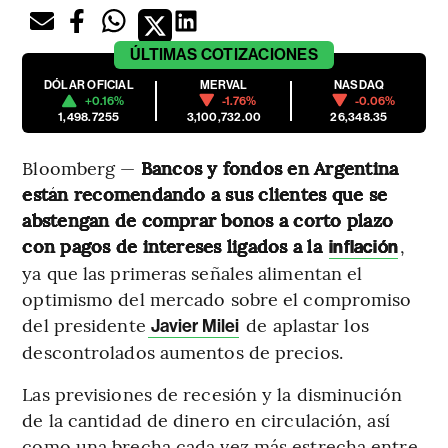
ÚLTIMAS
COTIZACIONES
DÓLAR OFICIAL
MERVAL
NASDAQ
+0.16%
-1.76%
-0.06%
1,498.7255
3,100,732.00
26,348.35
Bloomberg —
Bancos y fondos en Argentina
están recomendando a sus clientes que se
abstengan de comprar bonos a corto plazo
con pagos de intereses ligados a la
,
inflación
ya que las primeras señales alimentan el
optimismo del mercado sobre el compromiso
del presidente
de aplastar los
Javier Milei
descontrolados aumentos de precios.
Las previsiones de recesión y la disminución
de la cantidad de dinero en circulación, así
como una brecha cada vez más estrecha entre