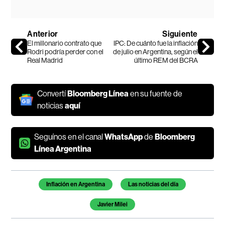
Anterior
Siguiente
El millonario contrato que
IPC: De cuánto fue la inflación
Rodri podría perder con el
de julio en Argentina, según el
Real Madrid
último REM del BCRA
Convertí
Bloomberg Línea
en su fuente de
noticias
aquí
Seguínos en el canal
WhatsApp
de
Bloomberg
Línea Argentina
Temas de este artículo
Inflación en Argentina
Las noticias del día
Javier Milei