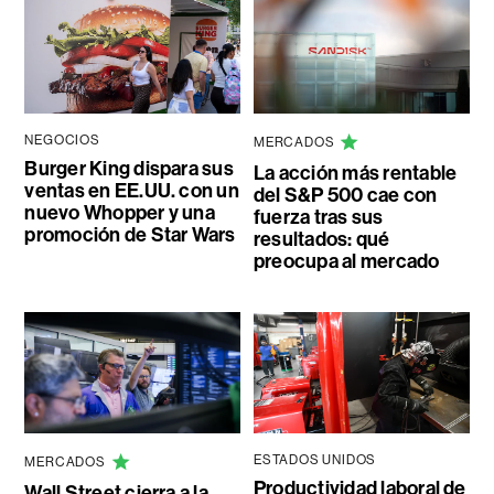
NEGOCIOS
MERCADOS
Burger King dispara sus
La acción más rentable
ventas en EE.UU. con un
del S&P 500 cae con
nuevo Whopper y una
fuerza tras sus
promoción de Star Wars
resultados: qué
preocupa al mercado
ESTADOS UNIDOS
MERCADOS
Productividad laboral de
Wall Street cierra a la