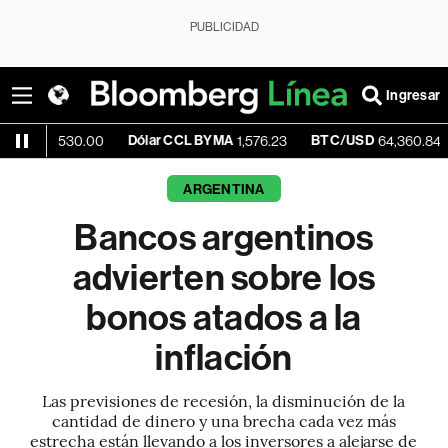
PUBLICIDAD
Ingresar
Dólar CCL BYMA
BTC/USD
-0.05%
30.00
1,576.23
64,360.84
ARGENTINA
Bancos argentinos
advierten sobre los
bonos atados a la
inflación
Las previsiones de recesión, la disminución de la
cantidad de dinero y una brecha cada vez más
estrecha están llevando a los inversores a alejarse de