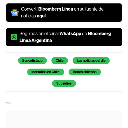
Convertí
Bloomberg Línea
en su fuente de
noticias
aquí
Seguínos en el canal
WhatsApp
de
Bloomberg
Línea Argentina
Temas de este artículo
BancoEstado
Chile
Las noticias del día
Incendios en Chile
Bonos chilenos
Subsidios