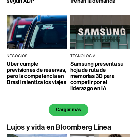
según ADP
frenan la demanda
NEGOCIOS
TECNOLOGÍA
Uber cumple
Samsung presenta su
previsiones de reservas,
hoja de ruta de
pero la competencia en
memorias 3D para
Brasil ralentiza los viajes
competir por el
liderazgo en IA
Cargar más
Lujos y vida en Bloomberg Línea