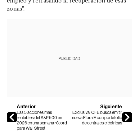
empleo y retrasando la recuperación de esas
zonas”.
PUBLICIDAD
Anterior
Siguiente
Las 5 acciones más
Exclusiva: CFE busca emitir
rentables del S&P 500 en
nueva Fibra E con portafolio
2026 en una semana récord
de centrales eléctricas
para Wall Street