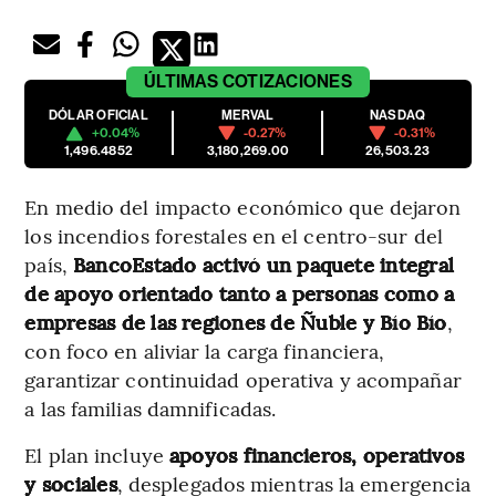
ÚLTIMAS
COTIZACIONES
DÓLAR OFICIAL
MERVAL
NASDAQ
+0.04%
-0.27%
-0.31%
1,496.4852
3,180,269.00
26,503.23
En medio del impacto económico que dejaron
los incendios forestales en el centro-sur del
país,
BancoEstado activó un paquete integral
de apoyo
orientado tanto a personas como a
empresas de las regiones de Ñuble y Bío Bío
,
con foco en aliviar la carga financiera,
garantizar continuidad operativa y acompañar
a las familias damnificadas.
El plan incluye
apoyos financieros, operativos
y sociales
, desplegados mientras la emergencia