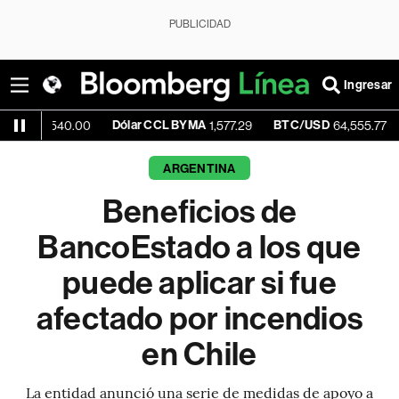
PUBLICIDAD
Ingresar
Dólar CCL BYMA
BTC/USD
+0.40%
40.00
1,577.29
64,555.77
ARGENTINA
Beneficios de
BancoEstado a los que
puede aplicar si fue
afectado por incendios
en Chile
La entidad anunció una serie de medidas de apoyo a