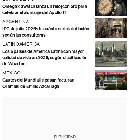
Omega x Swatch lanza un reloj con oro para
celebrar el alunizaje del Apollo 11
ARGENTINA
IPC de julio 2026: de cuánto sería la inflación,
según las consultoras
LATINOAMÉRICA
Los 5 países de América Latina con mayor
calidad de vida en 2026, según clasificación
de Wharton
MÉXICO
Gastos del Mundial le pasan factura a
Ollamani de Emilio Azcárraga
PUBLICIDAD