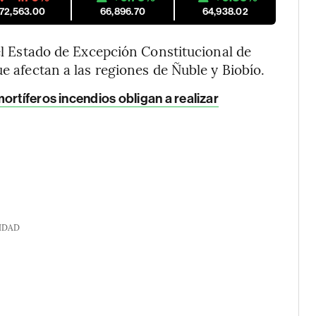
172,563.00
66,896.70
64,938.02
 el Estado de Excepción Constitucional de
ue afectan a las regiones de Ñuble y Biobío.
mortíferos incendios obligan a realizar
IDAD