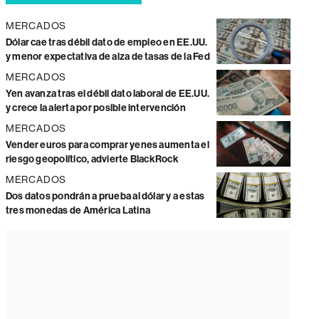
MERCADOS
Dólar cae tras débil dato de empleo en EE.UU.
y menor expectativa de alza de tasas de la Fed
MERCADOS
Yen avanza tras el débil dato laboral de EE.UU.
y crece la alerta por posible intervención
MERCADOS
Vender euros para comprar yenes aumenta el
riesgo geopolítico, advierte BlackRock
MERCADOS
Dos datos pondrán a prueba al dólar y a estas
tres monedas de América Latina