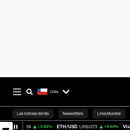
Chile
Las noticias del día
Newsletters
Línea Mundial
ETH/USD
1,919.073
Visa
363.24
+0.83%
+0.69%
-1.9
Bloomberg 