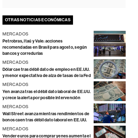
OTRAS NOTICIAS ECONÓMICAS
MERCADOS
Petrobras, Itaú y Vale: acciones
recomendadas en Brasil para agosto, según
bancos y corredurías
MERCADOS
Dólar cae tras débil dato de empleo en EE.UU.
y menor expectativa de alza de tasas de la Fed
MERCADOS
Yen avanza tras el débil dato laboral de EE.UU.
y crece la alerta por posible intervención
MERCADOS
Wall Street avanza mientras rendimientos de
bonos caen tras débil dato laboral en EE.UU.
MERCADOS
Vender euros para comprar yenes aumenta el