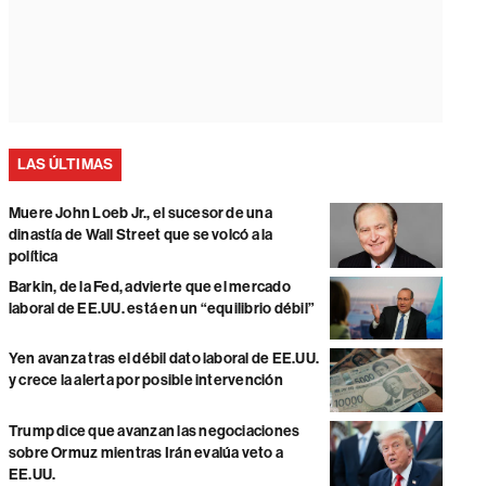
LAS ÚLTIMAS
Muere John Loeb Jr., el sucesor de una
dinastía de Wall Street que se volcó a la
política
Barkin, de la Fed, advierte que el mercado
laboral de EE.UU. está en un “equilibrio débil”
Yen avanza tras el débil dato laboral de EE.UU.
y crece la alerta por posible intervención
Trump dice que avanzan las negociaciones
sobre Ormuz mientras Irán evalúa veto a
EE.UU.