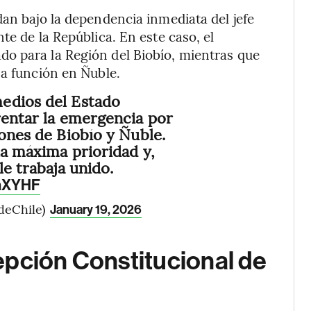
dan bajo la dependencia inmediata del jefe
te de la República. En este caso, el
o para la Región del Biobío, mientras que
sa función en Ñuble.
edios del Estado
rentar la emergencia por
iones de Biobío y Ñuble.
la máxima prioridad y,
le trabaja unido.
knXYHF
deChile)
January 19, 2026
epción Constitucional de