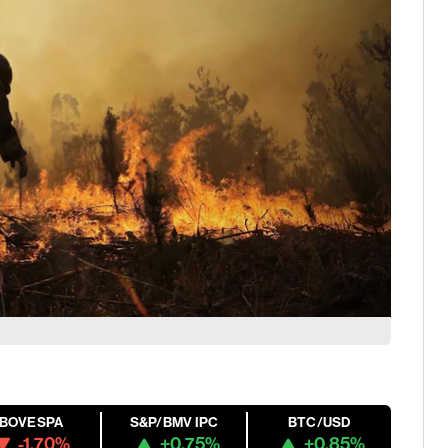
IBOVESPA
S&P/BMV IPC
BTC/USD
-1.70%
+0.75%
+0.85%