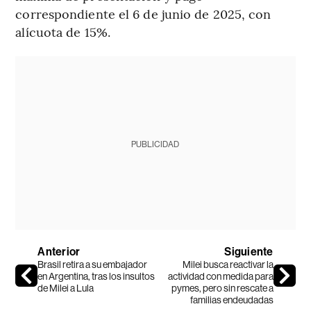
correspondiente el 6 de junio de 2025, con
alícuota de 15%.
PUBLICIDAD
Anterior
Siguiente
Brasil retira a su embajador
Milei busca reactivar la
en Argentina, tras los insultos
actividad con medida para
de Milei a Lula
pymes, pero sin rescate a
familias endeudadas