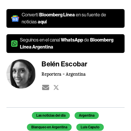
Convertí
Bloomberg Línea
en su fuente de
noticias
aquí
Seguínos en el canal
WhatsApp
de
Bloomberg
Línea Argentina
Belén Escobar
Reportera - Argentina
Temas de este artículo
Las noticias del día
Argentina
Blanqueo en Argentina
Luis Caputo