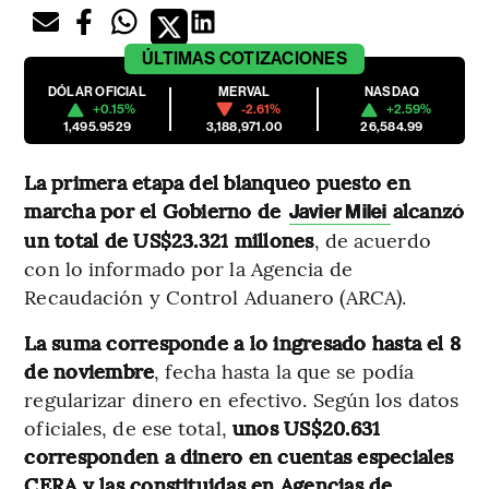
ÚLTIMAS
COTIZACIONES
DÓLAR OFICIAL
MERVAL
NASDAQ
+0.15%
-2.61%
+2.59%
1,495.9529
3,188,971.00
26,584.99
La primera etapa del blanqueo puesto en
marcha por el Gobierno de
alcanzó
Javier Milei
un total de US$23.321 millones
, de acuerdo
con lo informado por la Agencia de
Recaudación y Control Aduanero (ARCA).
La suma corresponde a lo ingresado hasta el 8
de noviembre
, fecha hasta la que se podía
regularizar dinero en efectivo. Según los datos
oficiales, de ese total,
unos US$20.631
corresponden a dinero en cuentas especiales
CERA y las constituidas en Agencias de