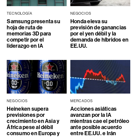
TECNOLOGÍA
NEGOCIOS
Samsung presenta su
Honda eleva su
hoja de ruta de
previsión de ganancias
memorias 3D para
por el yen débil y la
competir por el
demanda de híbridos en
liderazgo en IA
EE.UU.
NEGOCIOS
MERCADOS
Heineken supera
Acciones asiáticas
previsiones por
avanzan por la IA
crecimiento en Asia y
mientras cae el petróleo
África pese al débil
ante posible acuerdo
consumo en Europa y
entre EE.UU. e Irán