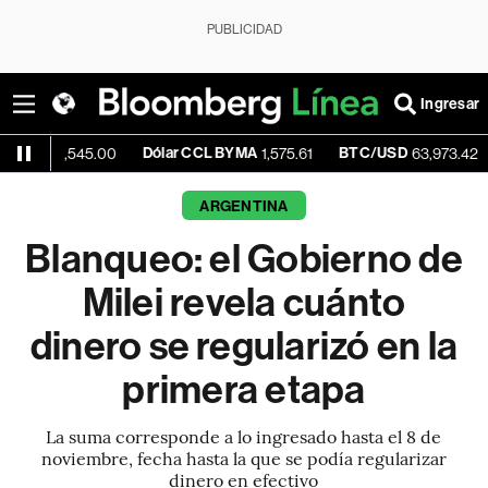
PUBLICIDAD
Ingresar
Dólar CCL BYMA
BTC/USD
-0.5
1,545.00
1,575.61
63,973.42
ARGENTINA
Blanqueo: el Gobierno de
Milei revela cuánto
dinero se regularizó en la
primera etapa
La suma corresponde a lo ingresado hasta el 8 de
noviembre, fecha hasta la que se podía regularizar
dinero en efectivo