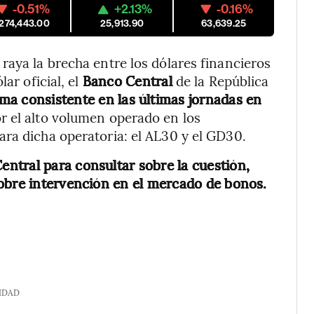
-0.51%
+2.13%
-0.16%
,274,443.00
25,913.90
63,639.25
raya la brecha entre los dólares financieros
ar oficial, el
Banco Central
de la República
rma consistente en las últimas jornadas en
or el alto volumen operado en los
ra dicha operatoria: el AL30 y el GD30.
ntral para consultar sobre la cuestión,
sobre intervención en el mercado de bonos.
IDAD