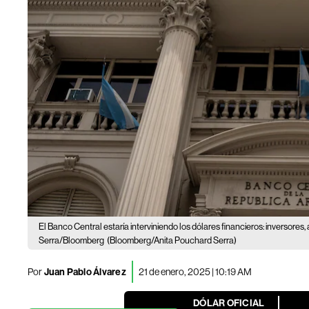
El Banco Central estaría interviniendo los dólares financieros: inversores, 
Serra/Bloomberg
(Bloomberg/Anita Pouchard Serra)
Por
Juan Pablo Álvarez
21 de enero, 2025 | 10:19 AM
DÓLAR OFICIAL