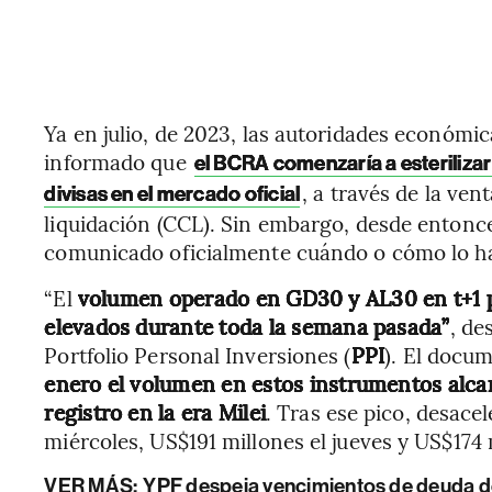
Ya en julio, de 2023, las autoridades económic
informado que
el BCRA comenzaría a esterilizar
, a través de la ve
divisas en el mercado oficial
liquidación (CCL). Sin embargo, desde entonce
comunicado oficialmente cuándo o cómo lo h
“El
volumen operado en GD30 y AL30 en t+1 p
elevados durante toda la semana pasada”
, de
Portfolio Personal Inversiones (
PPI
). El docu
enero el volumen en estos instrumentos alc
registro en la era Milei
. Tras ese pico, desace
miércoles, US$191 millones el jueves y US$174 
VER MÁS:
YPF despeja vencimientos de deuda d