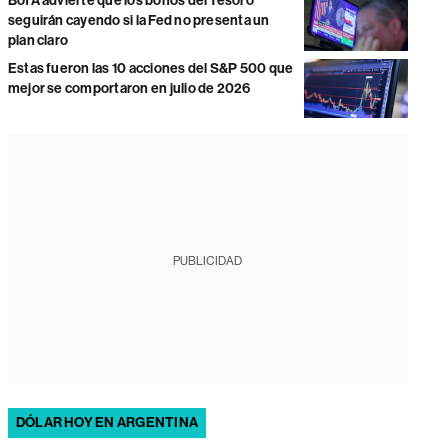
BofA advierte que los bonos del Tesoro
seguirán cayendo si la Fed no presenta un
plan claro
Estas fueron las 10 acciones del S&P 500 que
mejor se comportaron en julio de 2026
PUBLICIDAD
DÓLAR HOY EN ARGENTINA