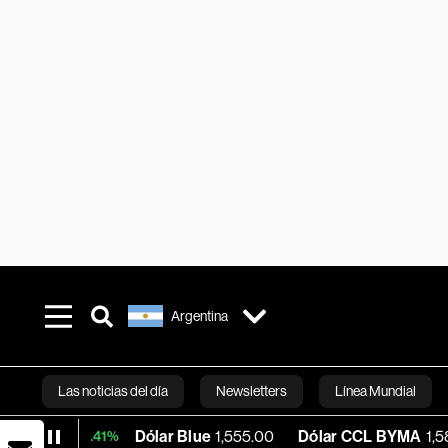
Argentina
Las noticias del día
Newsletters
Línea Mundial
Dólar Blue
1,555.00
Dólar CCL BYMA
1,580.59
+0.41%
Bloomberg 