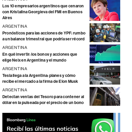
Los 10 empresarios argentinos que cenaron
con Kristalina Georgieva del FMI en Buenos
Aires
ARGENTINA
Pronósticos para las acciones de YPF: rumbo
a un balance trimestral que podría ser récord
ARGENTINA
En qué invertir: los bonos y acciones que
elige Neix en Argentina y el mundo
ARGENTINA
Tesla llega a la Argentina: planes y cómo
recibe el mercado a la firma de Elon Musk
ARGENTINA
Detectan ventas del Tesoro para contener al
dólar en la pulseada por el precio de un bono