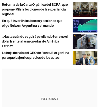
Reforma de la Carta Orgánica del BCRA: qué
propone Milei y lecciones de la experiencia
regional
En qué invertir: los bonos y acciones que
elige Neix en Argentina y el mundo
¿Hasta cuándo seguirá perdiendo terreno el
dólar frente a las monedas de América
Latina?
La hoja de ruta del CEO de Renault Argentina
para que bajen los precios de los autos
PUBLICIDAD