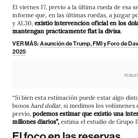
El viernes 17, previo a la última rueda de esa 
informe que, en las últimas ruedas, a juzgar
y AL30,
existió intervención oficial en los dó
mantengan prácticamente flat la divisa
.
VER MÁS:
Asunción de Trump, FMI y Foro de Davos
2025
PUBLIC
“Si bien esta estimación puede estar algo dist
bonos
hard dollar
, si medimos los volúmenes 
previo,
podemos estimar que existió una inte
millones diarios”,
estima el estudio de Grupo I
El foco en las reservas