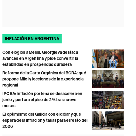
INFLACIÓN EN ARGENTINA
Con elogios a Messi, Georgieva destaca
avances en Argentina y pide convertir la
estabilidad en prosperidad duradera
Reforma de la Carta Orgánica del BCRA: qué
propone Milei y lecciones de la experiencia
regional
IPCBA: inflación porteña se desacelera en
junio y perfora el piso de 2% tras nueve
meses
El optimismo del Galicia con el dólar y qué
espera de la inflación y tasas para el resto del
2026