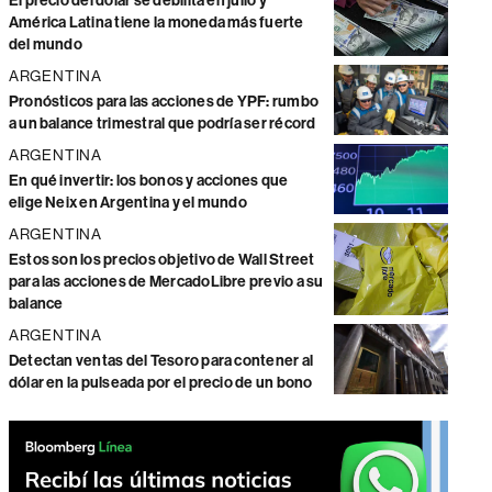
El precio del dólar se debilita en julio y
América Latina tiene la moneda más fuerte
del mundo
ARGENTINA
Pronósticos para las acciones de YPF: rumbo
a un balance trimestral que podría ser récord
ARGENTINA
En qué invertir: los bonos y acciones que
elige Neix en Argentina y el mundo
ARGENTINA
Estos son los precios objetivo de Wall Street
para las acciones de MercadoLibre previo a su
balance
ARGENTINA
Detectan ventas del Tesoro para contener al
dólar en la pulseada por el precio de un bono