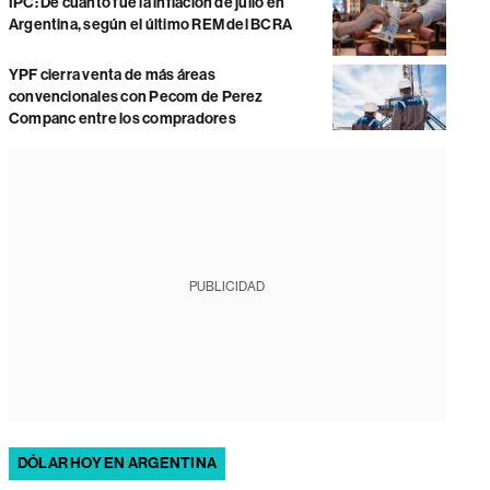
IPC: De cuánto fue la inflación de julio en
Argentina, según el último REM del BCRA
YPF cierra venta de más áreas
convencionales con Pecom de Perez
Companc entre los compradores
PUBLICIDAD
DÓLAR HOY EN ARGENTINA