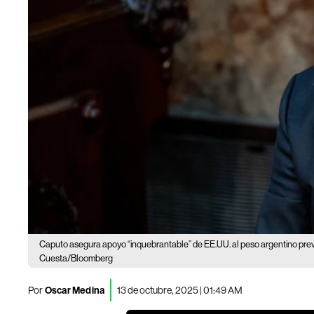
Caputo asegura apoyo “inquebrantable” de EE.UU. al peso argentino prev
Cuesta/Bloomberg
Por
Oscar Medina
13 de octubre, 2025 | 01:49 AM