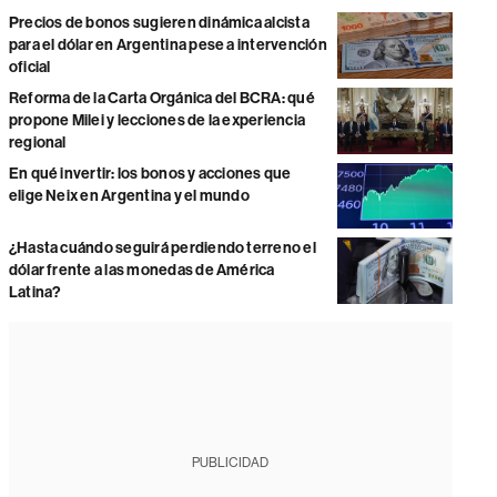
Precios de bonos sugieren dinámica alcista
para el dólar en Argentina pese a intervención
oficial
Reforma de la Carta Orgánica del BCRA: qué
propone Milei y lecciones de la experiencia
regional
En qué invertir: los bonos y acciones que
elige Neix en Argentina y el mundo
¿Hasta cuándo seguirá perdiendo terreno el
dólar frente a las monedas de América
Latina?
PUBLICIDAD