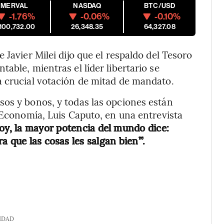
MERVAL
NASDAQ
BTC/USD
-1.76%
-0.06%
-0.10%
,100,732.00
26,348.35
64,327.08
 Javier Milei dijo que el respaldo del Tesoro
able, mientras el líder libertario se
a crucial votación de mitad de mandato.
sos y bonos, y todas las opciones están
e Economía, Luis Caputo, en una entrevista
y, la mayor potencia del mundo dice:
 que las cosas les salgan bien’”.
IDAD