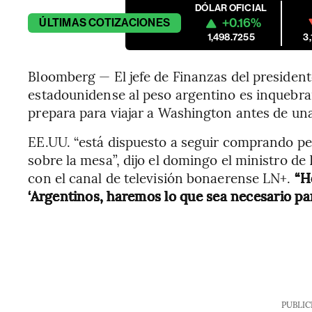
DÓLAR OFICIAL
+0.16%
ÚLTIMAS
COTIZACIONES
1,498.7255
3
Bloomberg — El jefe de Finanzas del presidente
estadounidense al peso argentino es inquebrant
prepara para viajar a Washington antes de un
EE.UU. “está dispuesto a seguir comprando pe
sobre la mesa”, dijo el domingo el ministro d
con el canal de televisión bonaerense LN+.
“Ho
‘Argentinos, haremos lo que sea necesario para
PUBLIC