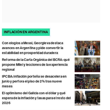
INFLACIÓN EN ARGENTINA
Con elogios a Messi, Georgieva destaca
avances en Argentina y pide convertir la
estabilidad en prosperidad duradera
Reforma de la Carta Orgánica del BCRA: qué
propone Milei y lecciones de la experiencia
regional
IPCBA: inflación porteña se desacelera en
junio y perfora el piso de 2% tras nueve
meses
El optimismo del Galicia con el dólar y qué
espera de la inflación y tasas para el resto del
2026