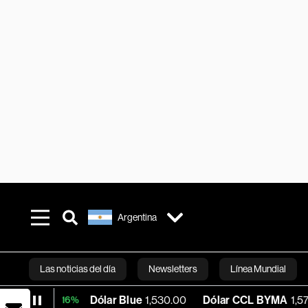
Argentina
Las noticias del día
Newsletters
Línea Mundial
Dólar Blue
1,530.00
Dólar CCL BYMA
1,576.23
+0.16%
Bloomberg 