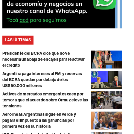
LAS ÚLTIMAS
Presidente del BCRA dice que no ve
necesaria una baja de encajes para reactivar
el crédito
Argentina paga intereses al FMI y reservas
del BCRA quedan por debajo de los
US$50.000 millones
Activos de mercados emergentes caen por
temor a que el acuerdo sobre Ormuz eleve las
tensiones
Aerolíneas Argentinas sigue en verde y
pagará el impuesto a las ganancias por
primera vez en su historia