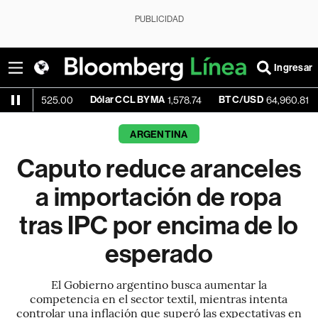
PUBLICIDAD
Ingresar
Dólar CCL BYMA
BTC/USD
+0.04%
525.00
1,578.74
64,960.81
ARGENTINA
Caputo reduce aranceles
a importación de ropa
tras IPC por encima de lo
esperado
El Gobierno argentino busca aumentar la
competencia en el sector textil, mientras intenta
controlar una inflación que superó las expectativas en