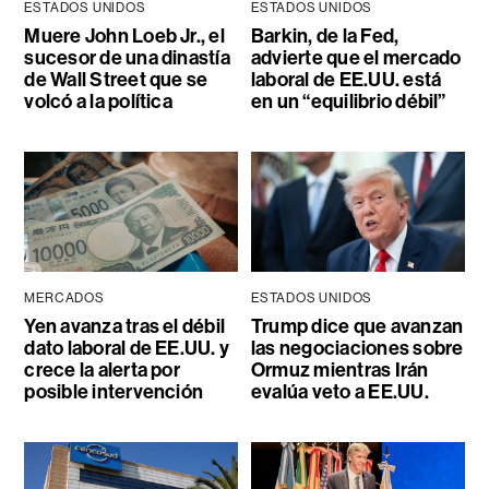
ESTADOS UNIDOS
ESTADOS UNIDOS
Muere John Loeb Jr., el
Barkin, de la Fed,
sucesor de una dinastía
advierte que el mercado
de Wall Street que se
laboral de EE.UU. está
volcó a la política
en un “equilibrio débil”
MERCADOS
ESTADOS UNIDOS
Yen avanza tras el débil
Trump dice que avanzan
dato laboral de EE.UU. y
las negociaciones sobre
crece la alerta por
Ormuz mientras Irán
posible intervención
evalúa veto a EE.UU.