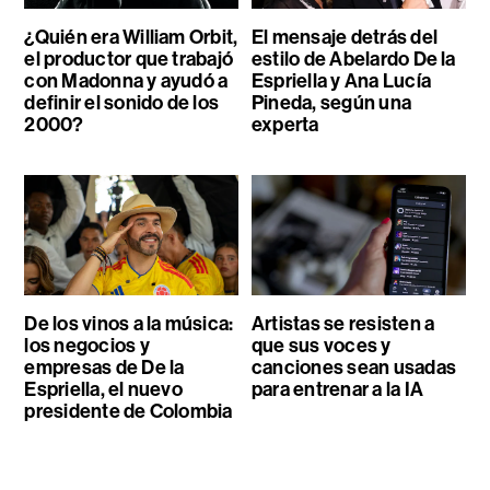
¿Quién era William Orbit,
El mensaje detrás del
el productor que trabajó
estilo de Abelardo De la
con Madonna y ayudó a
Espriella y Ana Lucía
definir el sonido de los
Pineda, según una
2000?
experta
De los vinos a la música:
Artistas se resisten a
los negocios y
que sus voces y
empresas de De la
canciones sean usadas
Espriella, el nuevo
para entrenar a la IA
presidente de Colombia