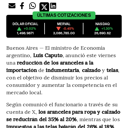
ÚLTIMAS
COTIZACIONES
DÓLAR OFICIAL
MERVAL
NASDAQ
+0.02%
-0.45%
+1.30%
1,498.9871
3,086,785.00
26,690.62
Buenos Aires — El ministro de Economía
argentino,
Luis Caputo
, anunció este viernes
una
reducción de los aranceles a la
importación
de
indumentaria
,
calzado
y
telas
,
con el objetivo de disminuir los precios al
consumidor y aumentar la competencia en el
mercado local.
Según comunicó el funcionario a través de su
cuenta de X,
los aranceles para ropa y calzado
se reducirán del 35% al 20%
, mientras que los
impuestos a las telas bajarán del 26% al 18%
.