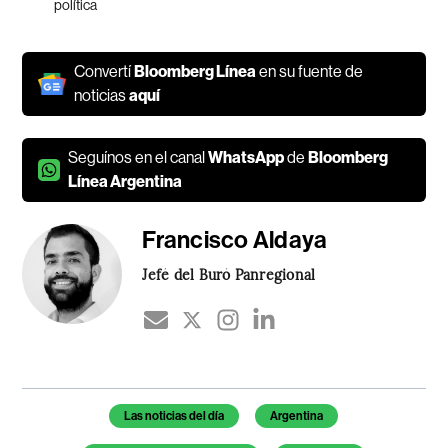
política
Convertí
Bloomberg Línea
en su fuente de
noticias
aquí
Seguínos en el canal
WhatsApp
de
Bloomberg
Línea Argentina
Francisco Aldaya
Jefé del Buró Panregional
Temas de este artículo
Las noticias del día
Argentina