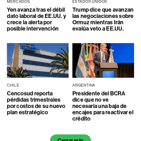
MERCADOS
ESTADOS UNIDOS
Yen avanza tras el débil
Trump dice que avanzan
dato laboral de EE.UU. y
las negociaciones sobre
crece la alerta por
Ormuz mientras Irán
posible intervención
evalúa veto a EE.UU.
CHILE
ARGENTINA
Cencosud reporta
Presidente del BCRA
pérdidas trimestrales
dice que no ve
por costos de su nuevo
necesaria una baja de
plan estratégico
encajes para reactivar el
crédito
Cargar más