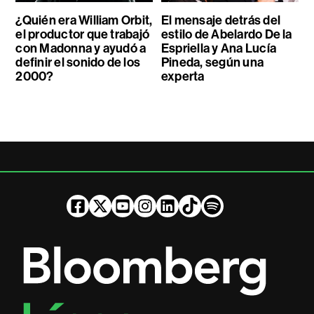
¿Quién era William Orbit,
El mensaje detrás del
el productor que trabajó
estilo de Abelardo De la
con Madonna y ayudó a
Espriella y Ana Lucía
definir el sonido de los
Pineda, según una
2000?
experta