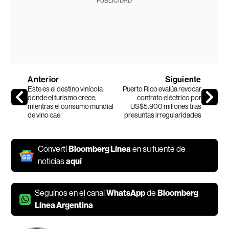
PUBLICIDAD
Anterior
Siguiente
Este es el destino vinícola
Puerto Rico evalúa revocar
donde el turismo crece,
contrato eléctrico por
mientras el consumo mundial
US$5.900 millones tras
de vino cae
presuntas irregularidades
Convertí
Bloomberg Línea
en su fuente de
noticias
aquí
Seguínos en el canal
WhatsApp
de
Bloomberg
Línea Argentina