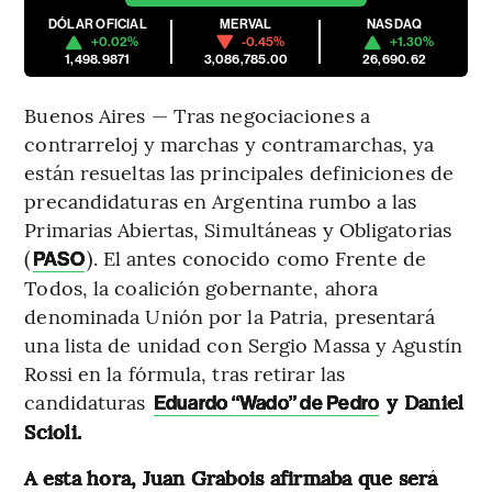
DÓLAR OFICIAL
MERVAL
NASDAQ
+0.02%
-0.45%
+1.30%
1,498.9871
3,086,785.00
26,690.62
Buenos Aires — Tras negociaciones a
contrarreloj y marchas y contramarchas, ya
están resueltas las principales definiciones de
precandidaturas en Argentina rumbo a las
Primarias Abiertas, Simultáneas y Obligatorias
(
). El antes conocido como Frente de
PASO
Todos, la coalición gobernante, ahora
denominada Unión por la Patria, presentará
una lista de unidad con Sergio Massa y Agustín
Rossi en la fórmula, tras retirar las
candidaturas
y Daniel
Eduardo “Wado” de Pedro
Scioli.
A esta hora, Juan Grabois afirmaba que será