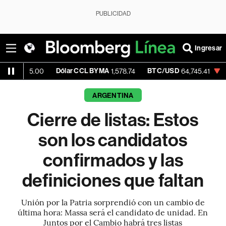
PUBLICIDAD
Ingresar
Dólar CCL BYMA
BTC/USD
-0.45%
ET
00
1,578.74
64,745.41
ARGENTINA
Cierre de listas: Estos
son los candidatos
confirmados y las
definiciones que faltan
Unión por la Patria sorprendió con un cambio de
última hora: Massa será el candidato de unidad. En
Juntos por el Cambio habrá tres listas