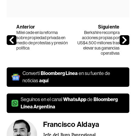
Anterior
Siguiente
Milei cede en la reforma
Berkshire recompra
sobre propiedad privada en
acciones propias por
medio de protestas y presión
US$4.500 millones tras
política
elevar sus ganancias
operativas
Convertí
Bloomberg Línea
en su fuente de
noticias
aquí
Seguínos en el canal
WhatsApp
de
Bloomberg
Línea Argentina
Francisco Aldaya
Jefé del Buró Panregional