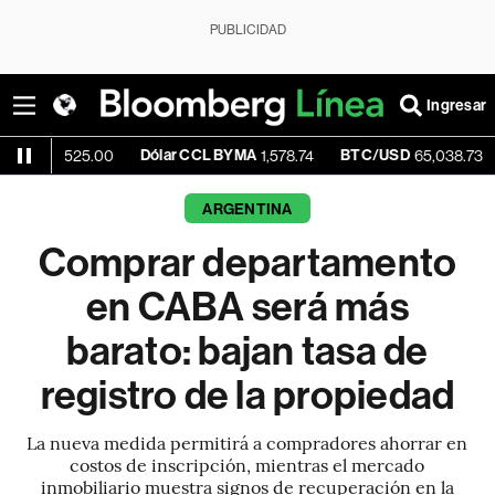
PUBLICIDAD
Ingresar
Dólar CCL BYMA
BTC/USD
+0.16%
525.00
1,578.74
65,038.73
ARGENTINA
Comprar departamento
en CABA será más
barato: bajan tasa de
registro de la propiedad
La nueva medida permitirá a compradores ahorrar en
costos de inscripción, mientras el mercado
inmobiliario muestra signos de recuperación en la