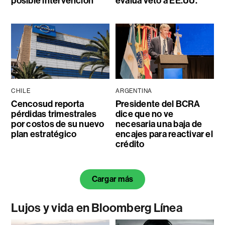
posible intervención
evalúa veto a EE.UU.
CHILE
ARGENTINA
Cencosud reporta
Presidente del BCRA
pérdidas trimestrales
dice que no ve
por costos de su nuevo
necesaria una baja de
plan estratégico
encajes para reactivar el
crédito
Cargar más
Lujos y vida en Bloomberg Línea