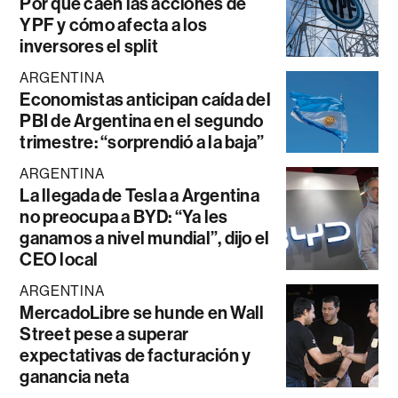
Por qué caen las acciones de
YPF y cómo afecta a los
inversores el split
ARGENTINA
Economistas anticipan caída del
PBI de Argentina en el segundo
trimestre: “sorprendió a la baja”
ARGENTINA
La llegada de Tesla a Argentina
no preocupa a BYD: “Ya les
ganamos a nivel mundial”, dijo el
CEO local
ARGENTINA
MercadoLibre se hunde en Wall
Street pese a superar
expectativas de facturación y
ganancia neta