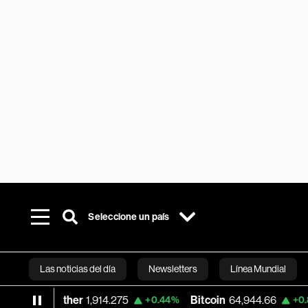
Seleccione un país
Las noticias del día
Newsletters
Línea Mundial
Ether
1,914.275
Bitcoin
64,944.66
N
%
+0.44%
+0.86%
Bloomberg 