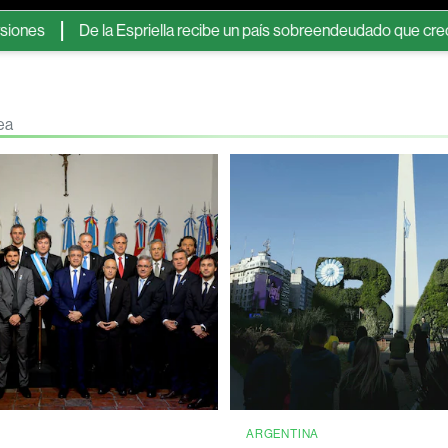
De la Espriella recibe un país sobreendeudado que crece poco
ea
A
ARGENTINA