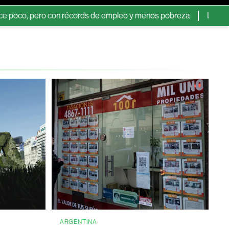
, pero con récords de empleo y menos pobreza
La consultora 
ARGENTINA