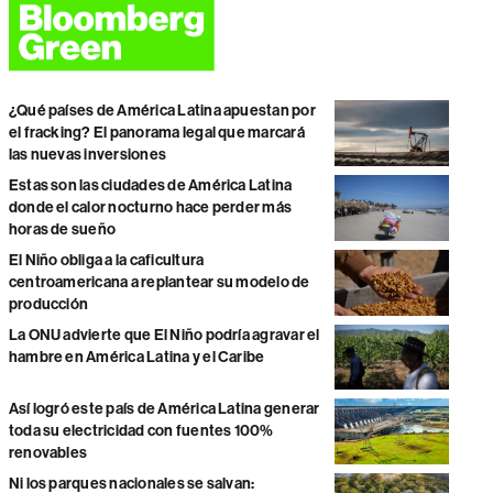
¿Qué países de América Latina apuestan por
el fracking? El panorama legal que marcará
las nuevas inversiones
Estas son las ciudades de América Latina
donde el calor nocturno hace perder más
horas de sueño
El Niño obliga a la caficultura
centroamericana a replantear su modelo de
producción
La ONU advierte que El Niño podría agravar el
hambre en América Latina y el Caribe
Así logró este país de América Latina generar
toda su electricidad con fuentes 100%
renovables
Ni los parques nacionales se salvan: