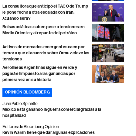
La consultora que anticipó el TACO de Trump
le pone fecha a otra escalada con Irán:
¿cuándo será?
Bolsas asiáticas suben pese a tensiones en
Medio Oriente y al repunte del petróleo
Activos de mercados emergentes caen por
temor a que el acuerdo sobre Ormuz eleve las
tensiones
Aerolíneas Argentinas sigue en verde y
pagará el impuesto a las ganancias por
primera vez en su historia
OPINIÓN BLOOMBERG
Juan Pablo Spinetto
México está ganando la guerra comercial gracias a la
hospitalidad
Editores de Bloomberg Opinion
Kevin Warsh tiene que dar algunas explicaciones