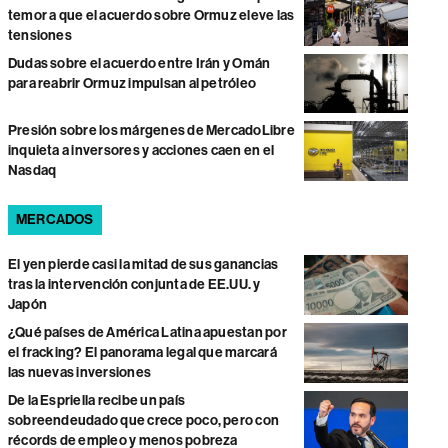
temor a que el acuerdo sobre Ormuz eleve las
tensiones
Dudas sobre el acuerdo entre Irán y Omán
para reabrir Ormuz impulsan al petróleo
Presión sobre los márgenes de MercadoLibre
inquieta a inversores y acciones caen en el
Nasdaq
MERCADOS
El yen pierde casi la mitad de sus ganancias
tras la intervención conjunta de EE.UU. y
Japón
¿Qué países de América Latina apuestan por
el fracking? El panorama legal que marcará
las nuevas inversiones
De la Espriella recibe un país
sobreendeudado que crece poco, pero con
récords de empleo y menos pobreza