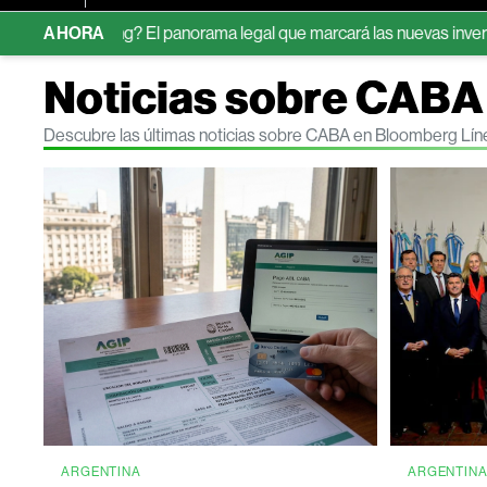
l fracking? El panorama legal que marcará las nuevas inversiones
AHORA
Noticias sobre CABA
Descubre las últimas noticias sobre CABA en Bloomberg Lín
ARGENTINA
ARGENTIN