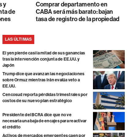
s y
Comprar departamento en
nta de
CABA será más barato: bajan
ones
tasa de registro de la propiedad
LAS ÚLTIMAS
El yen pierde casi la mitad de sus ganancias
tras la intervención conjunta de EE.UU. y
Japón
Trump dice que avanzan las negociaciones
sobre Ormuz mientras Irán evalúa veto a
EE.UU.
Cencosud reporta pérdidas trimestrales por
costos de su nuevo plan estratégico
Presidente del BCRA dice que no ve
necesaria una baja de encajes para reactivar
el crédito
Activos de mercados emergentes caen por