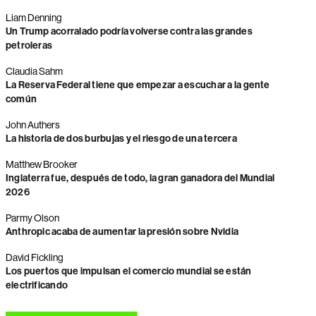
Liam Denning
Un Trump acorralado podría volverse contra las grandes
petroleras
Claudia Sahm
La Reserva Federal tiene que empezar a escuchar a la gente
común
John Authers
La historia de dos burbujas y el riesgo de una tercera
Matthew Brooker
Inglaterra fue, después de todo, la gran ganadora del Mundial
2026
Parmy Olson
Anthropic acaba de aumentar la presión sobre Nvidia
David Fickling
Los puertos que impulsan el comercio mundial se están
electrificando