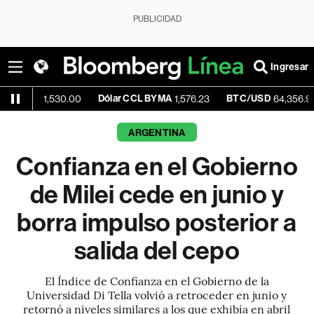
PUBLICIDAD
Ingresar
Dólar CCL BYMA
BTC/USD
-0.0
1,530.00
1,576.23
64,356.92
ARGENTINA
Confianza en el Gobierno
de Milei cede en junio y
borra impulso posterior a
salida del cepo
El Índice de Confianza en el Gobierno de la
Universidad Di Tella volvió a retroceder en junio y
retornó a niveles similares a los que exhibía en abril