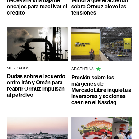
necesaria una baja de
temor a que el acuerdo
encajes para reactivar el
sobre Ormuz eleve las
crédito
tensiones
MERCADOS
ARGENTINA
Dudas sobre el acuerdo
Presión sobre los
entre Irán y Omán para
márgenes de
reabrir Ormuz impulsan
MercadoLibre inquieta a
al petróleo
inversores y acciones
caen en el Nasdaq