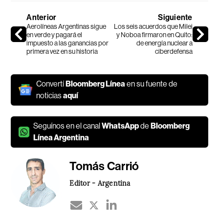
Anterior
Siguiente
Aerolíneas Argentinas sigue
Los seis acuerdos que Milei
en verde y pagará el
y Noboa firmaron en Quito:
impuesto a las ganancias por
de energía nuclear a
primera vez en su historia
ciberdefensa
Convertí
Bloomberg Línea
en su fuente de
noticias
aquí
Seguínos en el canal
WhatsApp
de
Bloomberg
Línea Argentina
Tomás Carrió
Editor - Argentina