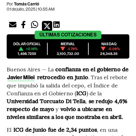
Por
Tomás Carrió
01 de julio, 2025 | 10:55 AM
ÚLTIMAS
COTIZACIONES
DÓLAR OFICIAL
MERVAL
NASDAQ
+0.16%
-1.76%
-0.06%
1,498.7255
3,100,732.00
26,348.35
Buenos Aires — La
confianza en el gobierno de
retrocedió en junio
. Tras el rebote
Javier Milei
que impulsó la salida del cepo, el Índice de
Confianza en el Gobierno (
ICG
) de la
Universidad Torcuato Di Tella
,
se redujo 4,6%
respecto de mayo
y
volvió a ubicarse en
niveles similares a los que mostraba en abril.
El
ICG de junio fue de 2,34 puntos
, en una