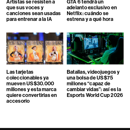
Artistas se resisten a
GTA 6 tendrá un
que sus voces y
adelanto exclusivo en
canciones sean usadas
Netflix: cuándo se
para entrenar a la IA
estrena y a qué hora
Las tarjetas
Batallas, videojuegos y
coleccionables ya
una bolsa de US$75
mueven US$30.000
millones “capaz de
millones y esta marca
cambiar vidas”: así es la
quiere convertirlas en
Esports World Cup 2026
accesorio