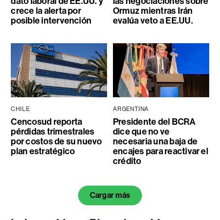
dato laboral de EE.UU. y
las negociaciones sobre
crece la alerta por
Ormuz mientras Irán
posible intervención
evalúa veto a EE.UU.
CHILE
ARGENTINA
Cencosud reporta
Presidente del BCRA
pérdidas trimestrales
dice que no ve
por costos de su nuevo
necesaria una baja de
plan estratégico
encajes para reactivar el
crédito
Cargar más