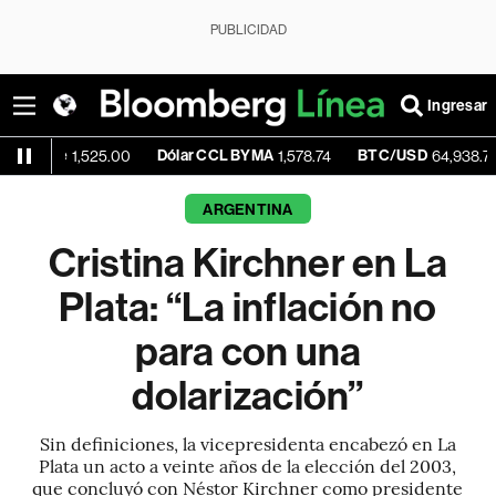
PUBLICIDAD
Ingresar
Dólar CCL BYMA
BTC/USD
+0.0
1,525.00
1,578.74
64,938.77
ARGENTINA
Cristina Kirchner en La
Plata: “La inflación no
para con una
dolarización”
Sin definiciones, la vicepresidenta encabezó en La
Plata un acto a veinte años de la elección del 2003,
que concluyó con Néstor Kirchner como presidente