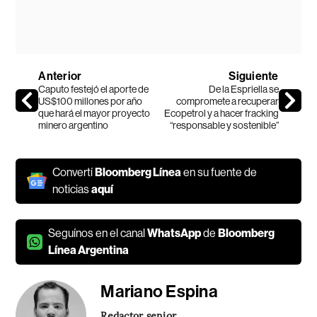
Anterior
Siguiente
Caputo festejó el aporte de
De la Espriella se
US$100 millones por año
compromete a recuperar
que hará el mayor proyecto
Ecopetrol y a hacer fracking
minero argentino
“responsable y sostenible”
Convertí
Bloomberg Línea
en su fuente de
noticias
aquí
Seguínos en el canal
WhatsApp
de
Bloomberg
Línea Argentina
Mariano Espina
Redactor senior