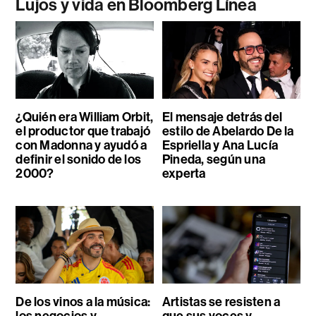
Lujos y vida en Bloomberg Línea
¿Quién era William Orbit,
El mensaje detrás del
el productor que trabajó
estilo de Abelardo De la
con Madonna y ayudó a
Espriella y Ana Lucía
definir el sonido de los
Pineda, según una
2000?
experta
De los vinos a la música:
Artistas se resisten a
los negocios y
que sus voces y