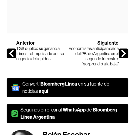
Anterior
Siguiente
TGS duplicó su ganancia
Economistas anticipan caída
trimestral impulsada por su
del PBI de Argentina en el
negocio de líquidos
segundo trimestre:
“sorprendió a la baja”
Convertí
Bloomberg Línea
en su fuente de
noticias
aquí
Seguínos en el canal
WhatsApp
de
Bloomberg
Línea Argentina
Belén Escobar