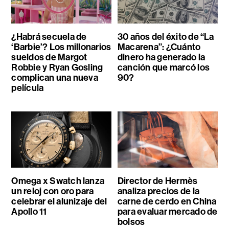
¿Habrá secuela de
30 años del éxito de “La
‘Barbie’? Los millonarios
Macarena”: ¿Cuánto
sueldos de Margot
dinero ha generado la
Robbie y Ryan Gosling
canción que marcó los
complican una nueva
90?
película
Omega x Swatch lanza
Director de Hermès
un reloj con oro para
analiza precios de la
celebrar el alunizaje del
carne de cerdo en China
Apollo 11
para evaluar mercado de
bolsos