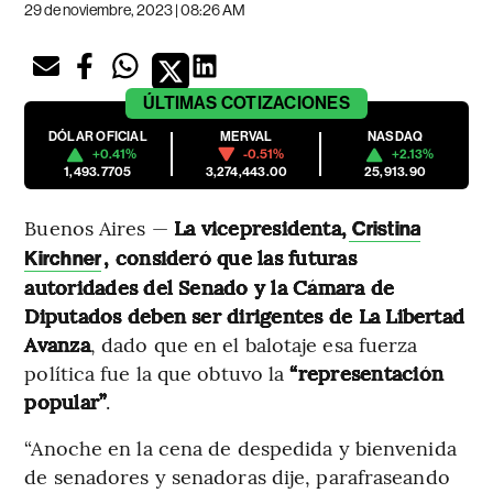
29 de noviembre, 2023 | 08:26 AM
ÚLTIMAS
COTIZACIONES
DÓLAR OFICIAL
MERVAL
NASDAQ
+0.41%
-0.51%
+2.13%
1,493.7705
3,274,443.00
25,913.90
Buenos Aires —
La vicepresidenta,
Cristina
, consideró que las futuras
Kirchner
autoridades del Senado y la Cámara de
Diputados deben ser dirigentes de La Libertad
Avanza
, dado que en el balotaje esa fuerza
política fue la que obtuvo la
“representación
popular”
.
“Anoche en la cena de despedida y bienvenida
de senadores y senadoras dije, parafraseando