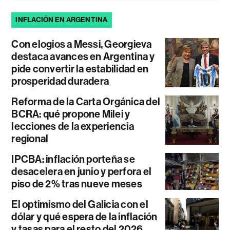
INFLACIÓN EN ARGENTINA
Con elogios a Messi, Georgieva
destaca avances en Argentina y
pide convertir la estabilidad en
prosperidad duradera
Reforma de la Carta Orgánica del
BCRA: qué propone Milei y
lecciones de la experiencia
regional
IPCBA: inflación porteña se
desacelera en junio y perfora el
piso de 2% tras nueve meses
El optimismo del Galicia con el
dólar y qué espera de la inflación
y tasas para el resto del 2026