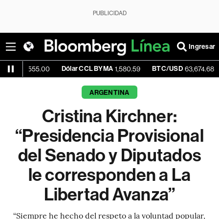
PUBLICIDAD
Ingresar
Dólar CCL BYMA
BTC/USD
-0.11%
555.00
1,580.59
63,674.68
ARGENTINA
Cristina Kirchner:
“Presidencia Provisional
del Senado y Diputados
le corresponden a La
Libertad Avanza”
“Siempre he hecho del respeto a la voluntad popular,