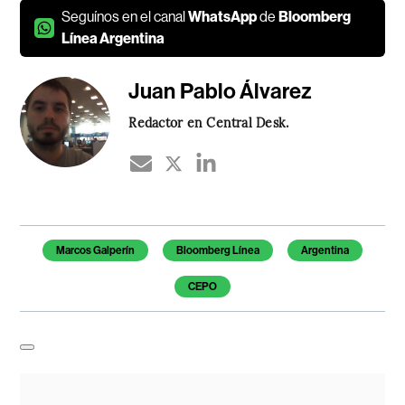
Seguínos en el canal
WhatsApp
de
Bloomberg
Línea Argentina
Juan Pablo Álvarez
Redactor en Central Desk.
Temas de este artículo
Marcos Galperín
Bloomberg Línea
Argentina
CEPO