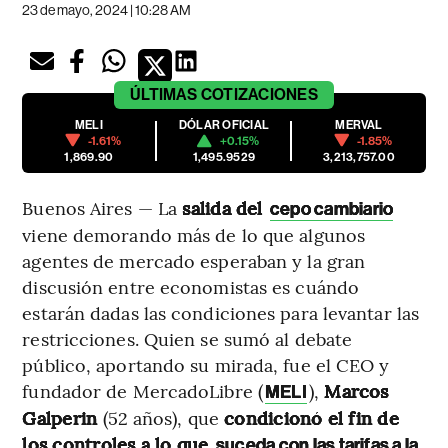
23 de mayo, 2024 | 10:28 AM
ÚLTIMAS
COTIZACIONES
MELI
DÓLAR OFICIAL
MERVAL
-1.61%
+0.15%
-1.85%
1,869.90
1,495.9529
3,213,757.00
Buenos Aires — La
salida del
cepo cambiario
viene demorando más de lo que algunos
agentes de mercado esperaban y la gran
discusión entre economistas es cuándo
estarán dadas las condiciones para levantar las
restricciones. Quien se sumó al debate
público, aportando su mirada, fue el CEO y
fundador de MercadoLibre (
),
Marcos
MELI
Galperin
(52 años), que
condicionó el fin de
los controles a lo que
suceda con las tarifas a la