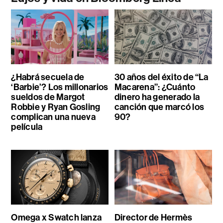
¿Habrá secuela de
30 años del éxito de “La
‘Barbie’? Los millonarios
Macarena”: ¿Cuánto
sueldos de Margot
dinero ha generado la
Robbie y Ryan Gosling
canción que marcó los
complican una nueva
90?
película
Omega x Swatch lanza
Director de Hermès