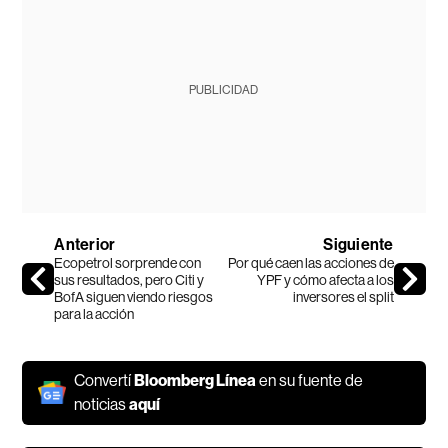
PUBLICIDAD
Anterior
Siguiente
Ecopetrol sorprende con
Por qué caen las acciones de
sus resultados, pero Citi y
YPF y cómo afecta a los
BofA siguen viendo riesgos
inversores el split
para la acción
Convertí
Bloomberg Línea
en su fuente de
noticias
aquí