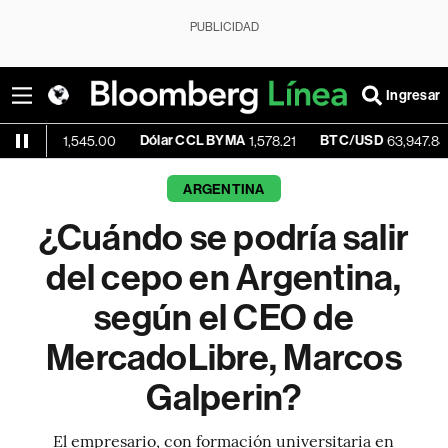
PUBLICIDAD
Ingresar
Dólar CCL BYMA
BTC/USD
+0.3
1,545.00
1,578.21
63,947.84
ARGENTINA
¿Cuándo se podría salir
del cepo en Argentina,
según el CEO de
MercadoLibre, Marcos
Galperin?
El empresario, con formación universitaria en