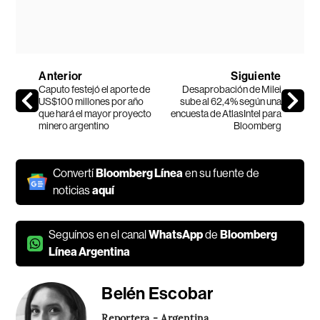
Anterior
Siguiente
Caputo festejó el aporte de
Desaprobación de Milei
US$100 millones por año
sube al 62,4% según una
que hará el mayor proyecto
encuesta de AtlasIntel para
minero argentino
Bloomberg
Convertí
Bloomberg Línea
en su fuente de
noticias
aquí
Seguínos en el canal
WhatsApp
de
Bloomberg
Línea Argentina
Belén Escobar
Reportera - Argentina