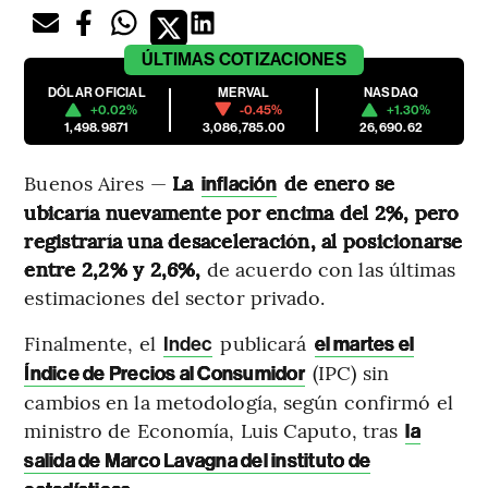
ÚLTIMAS
COTIZACIONES
DÓLAR OFICIAL
MERVAL
NASDAQ
+0.02%
-0.45%
+1.30%
1,498.9871
3,086,785.00
26,690.62
Buenos Aires —
La
de enero se
inflación
ubicaría nuevamente por encima del 2%, pero
registraría una desaceleración, al posicionarse
entre 2,2% y 2,6%,
de acuerdo con las últimas
estimaciones del sector privado.
Finalmente, el
publicará
Indec
el martes el
(IPC) sin
Índice de Precios al Consumidor
cambios en la metodología, según confirmó el
ministro de Economía, Luis Caputo, tras
la
salida de Marco Lavagna del instituto de