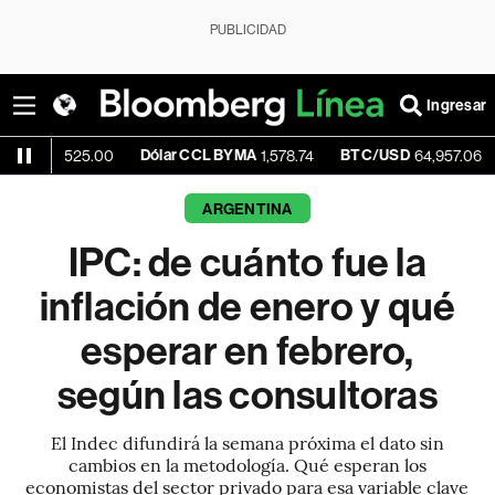
PUBLICIDAD
Ingresar
Dólar CCL BYMA
BTC/USD
+0.03%
525.00
1,578.74
64,957.06
ARGENTINA
IPC: de cuánto fue la
inflación de enero y qué
esperar en febrero,
según las consultoras
El Indec difundirá la semana próxima el dato sin
cambios en la metodología. Qué esperan los
economistas del sector privado para esa variable clave