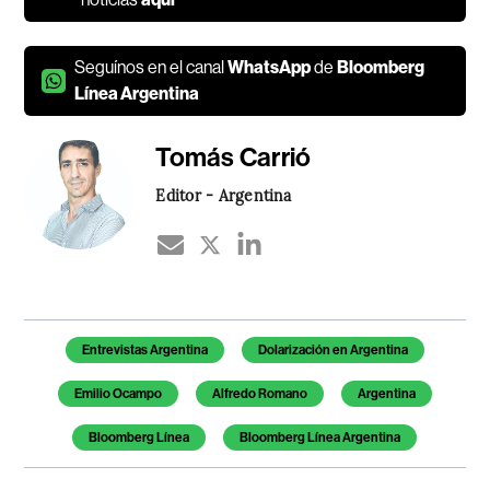
Seguínos en el canal
WhatsApp
de
Bloomberg
Línea Argentina
Tomás Carrió
Editor - Argentina
Temas de este artículo
Entrevistas Argentina
Dolarización en Argentina
Emilio Ocampo
Alfredo Romano
Argentina
Bloomberg Línea
Bloomberg Línea Argentina