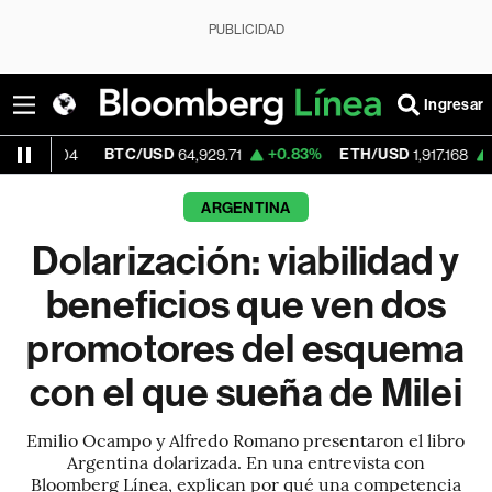
PUBLICIDAD
Ingresar
BTC/USD
+0.83%
ETH/USD
+0.59%
V
64,929.71
1,917.168
ARGENTINA
Dolarización: viabilidad y
beneficios que ven dos
promotores del esquema
con el que sueña de Milei
Emilio Ocampo y Alfredo Romano presentaron el libro
Argentina dolarizada. En una entrevista con
Bloomberg Línea, explican por qué una competencia