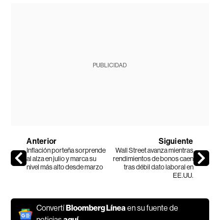
PUBLICIDAD
Anterior
Siguiente
Inflación porteña sorprende
Wall Street avanza mientras
al alza en julio y marca su
rendimientos de bonos caen
nivel más alto desde marzo
tras débil dato laboral en
EE.UU.
Convertí
Bloomberg Línea
en su fuente de
noticias
aquí