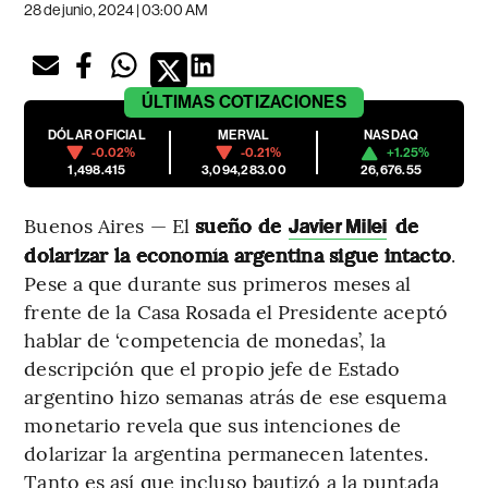
28 de junio, 2024 | 03:00 AM
ÚLTIMAS
COTIZACIONES
DÓLAR OFICIAL
MERVAL
NASDAQ
-0.02%
-0.21%
+1.25%
1,498.415
3,094,283.00
26,676.55
Buenos Aires — El
sueño de
de
Javier Milei
dolarizar la economía argentina sigue intacto
.
Pese a que durante sus primeros meses al
frente de la Casa Rosada el Presidente aceptó
hablar de ‘competencia de monedas’, la
descripción que el propio jefe de Estado
argentino hizo semanas atrás de ese esquema
monetario revela que sus intenciones de
dolarizar la argentina permanecen latentes.
Tanto es así que incluso bautizó a la puntada