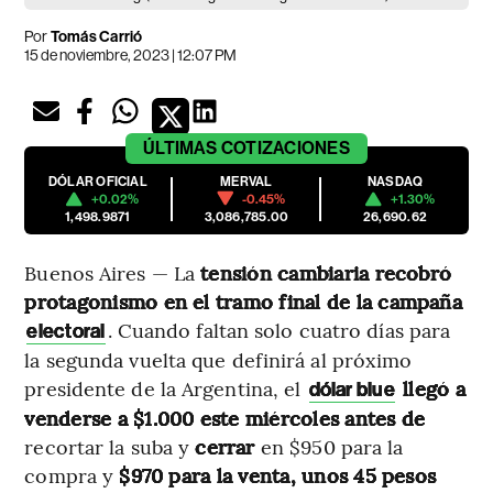
Por
Tomás Carrió
15 de noviembre, 2023 | 12:07 PM
ÚLTIMAS
COTIZACIONES
DÓLAR OFICIAL
MERVAL
NASDAQ
+0.02%
-0.45%
+1.30%
1,498.9871
3,086,785.00
26,690.62
Buenos Aires — La
tensión cambiaria recobró
protagonismo en el tramo final de la campaña
. Cuando faltan solo cuatro días para
electoral
la segunda vuelta que definirá al próximo
presidente de la Argentina, el
llegó a
dólar blue
venderse a $1.000 este miércoles antes de
recortar la suba y
cerrar
en $950 para la
compra y
$970 para la venta, unos 45 pesos