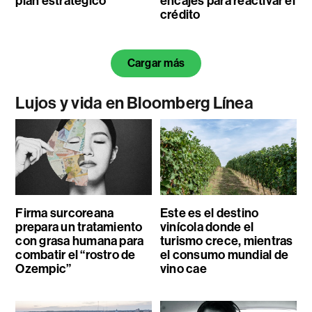
plan estratégico
encajes para reactivar el
crédito
Cargar más
Lujos y vida en Bloomberg Línea
Firma surcoreana
Este es el destino
prepara un tratamiento
vinícola donde el
con grasa humana para
turismo crece, mientras
combatir el “rostro de
el consumo mundial de
Ozempic”
vino cae