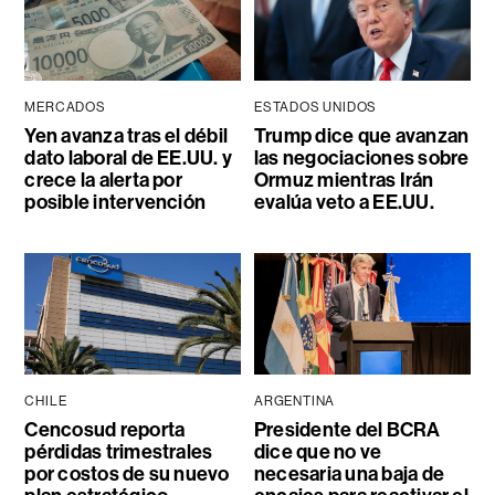
MERCADOS
ESTADOS UNIDOS
Yen avanza tras el débil
Trump dice que avanzan
dato laboral de EE.UU. y
las negociaciones sobre
crece la alerta por
Ormuz mientras Irán
posible intervención
evalúa veto a EE.UU.
CHILE
ARGENTINA
Cencosud reporta
Presidente del BCRA
pérdidas trimestrales
dice que no ve
por costos de su nuevo
necesaria una baja de