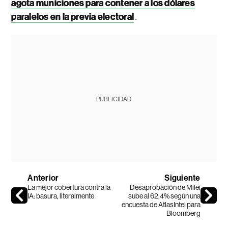
agota municiones para contener a los dólares
.
paralelos en la previa electoral
PUBLICIDAD
Anterior
Siguiente
La mejor cobertura contra la
Desaprobación de Milei
IA: basura, literalmente
sube al 62,4% según una
encuesta de AtlasIntel para
Bloomberg