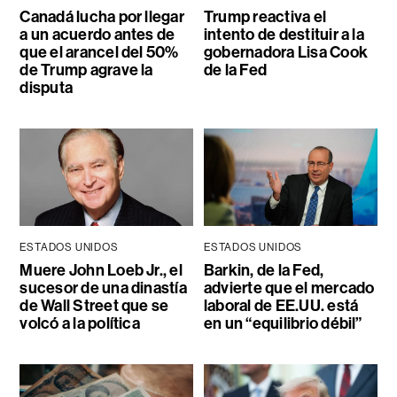
Canadá lucha por llegar
Trump reactiva el
a un acuerdo antes de
intento de destituir a la
que el arancel del 50%
gobernadora Lisa Cook
de Trump agrave la
de la Fed
disputa
ESTADOS UNIDOS
ESTADOS UNIDOS
Muere John Loeb Jr., el
Barkin, de la Fed,
sucesor de una dinastía
advierte que el mercado
de Wall Street que se
laboral de EE.UU. está
volcó a la política
en un “equilibrio débil”