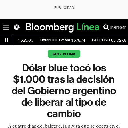
PUBLICIDAD
Ingresar
Dólar CCL BYMA
BTC/USD
-0.1
1,525.00
1,578.74
65,027.80
ARGENTINA
Dólar blue tocó los
$1.000 tras la decisión
del Gobierno argentino
de liberar al tipo de
cambio
A cuatro días del balotaje, la divisa que se opera en el