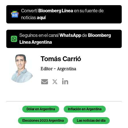
Convertí
Bloomberg Línea
en su fuente de
noticias
aquí
Seguínos en el canal
WhatsApp
de
Bloomberg
Línea Argentina
Tomás Carrió
Editor - Argentina
Temas de este artículo
Dólar en Argentina
Inflación en Argentina
Elecciones 2023 Argentina
Las noticias del día